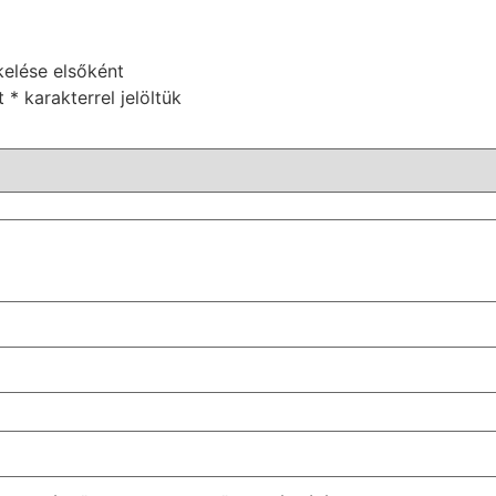
kelése elsőként
et
*
karakterrel jelöltük