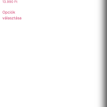
13.990
Ft
Opciók
választása