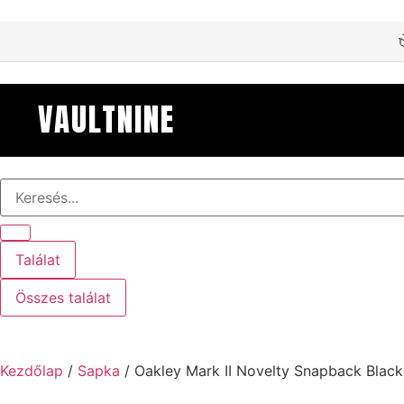
VAULTNINE
Találat
Összes találat
Kezdőlap
/
Sapka
/ Oakley Mark II Novelty Snapback Blac