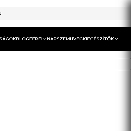
N
SÁGOK
BLOG
FÉRFI
NAPSZEMÜVEG
KIEGÉSZÍTŐK