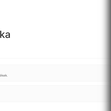
pka
ékek.