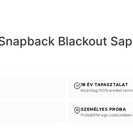
y Snapback Blackout Sa
18 ÉV TAPASZTALAT
Kizárólag 100% eredeti term
SZEMÉLYES PRÓBA
Próbáld fel egri üzletünkben.