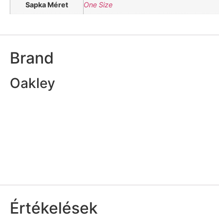
Sapka Méret
One Size
Brand
Oakley
Értékelések