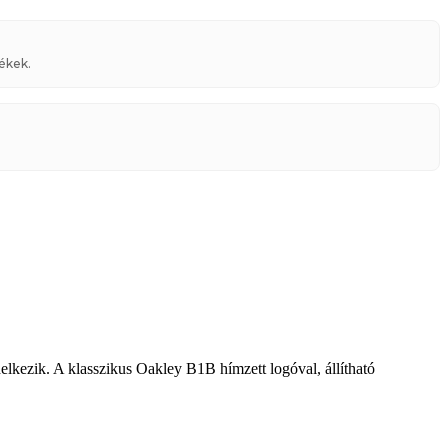
ékek.
lkezik. A klasszikus Oakley B1B hímzett logóval, állítható