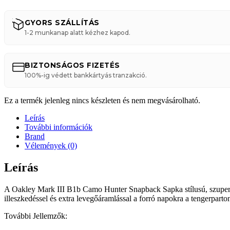
GYORS SZÁLLÍTÁS
1-2 munkanap alatt kézhez kapod.
BIZTONSÁGOS FIZETÉS
100%-ig védett bankkártyás tranzakció.
Ez a termék jelenleg nincs készleten és nem megvásárolható.
Leírás
További információk
Brand
Vélemények (0)
Leírás
A Oakley Mark III B1b Camo Hunter Snapback Sapka stílusú, szuper vá
illeszkedéssel és extra levegőáramlással a forró napokra a tengerparton
További Jellemzők: