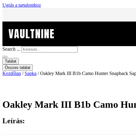
Ugrás a tartalomhoz
VAULTNINE
Search ...
Találat
Összes találat
Kezdőlap
/
Sapka
/ Oakley Mark III B1b Camo Hunter Snapback Sa
Oakley Mark III B1b Camo Hu
Leírás: