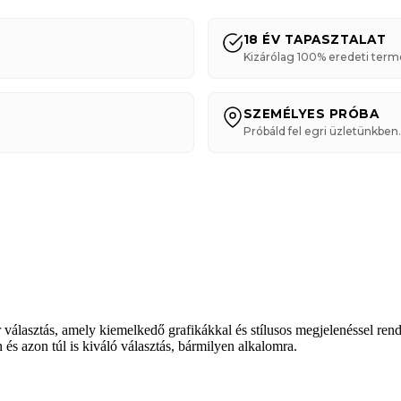
18 ÉV TAPASZTALAT
Kizárólag 100% eredeti term
SZEMÉLYES PRÓBA
Próbáld fel egri üzletünkben.
lasztás, amely kiemelkedő grafikákkal és stílusos megjelenéssel rende
 és azon túl is kiváló választás, bármilyen alkalomra.