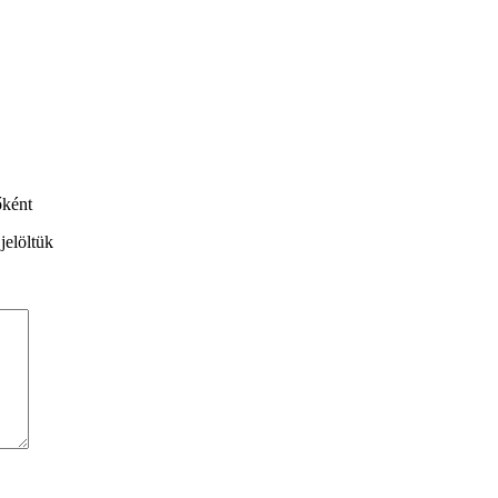
őként
jelöltük