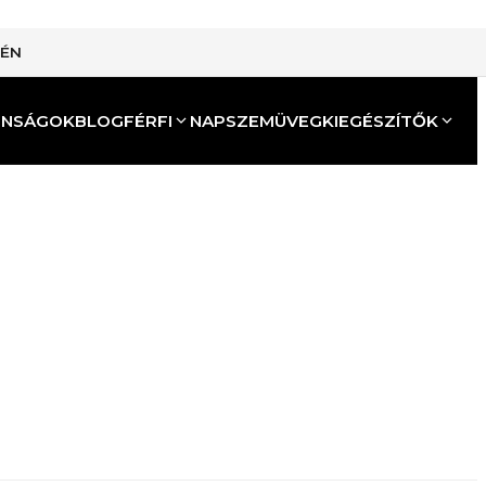
TÉN
ONSÁGOK
BLOG
FÉRFI
NAPSZEMÜVEG
KIEGÉSZÍTŐK