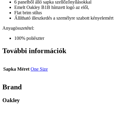
6 panelből álló sapka szellőzőnyílásokkal
Emelt Oakley B1B hímzett logó az elől,
Flat brim stílus
Állítható illeszkedés a személyre szabott kényelemért
Anyagösszetétel:
100% poliészter
További információk
Sapka Méret
One Size
Brand
Oakley