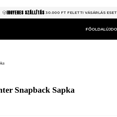
INGYENES SZÁLLÍTÁS
30.000 FT FELETTI VÁSÁRLÁS ESE
FŐOLDAL
ÚJD
pka
nter Snapback Sapka