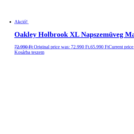
Akció!
Oakley Holbrook XL Napszemüveg Ma
72.990
Ft
Original price was: 72.990 Ft.
65.990
Ft
Current price 
Kosárba teszem