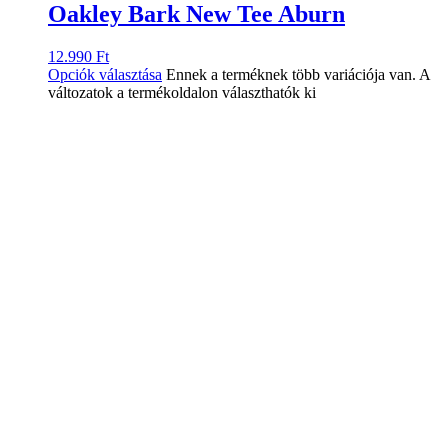
Oakley Bark New Tee Aburn
12.990
Ft
Opciók választása
Ennek a terméknek több variációja van. A
változatok a termékoldalon választhatók ki