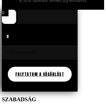
© 2026 Vaultnine. Minden jog fenntartva.
0
0
ÜRES A KOSÁR
FOLYTATOM A VÁSÁRLÁST
SZABADSÁG