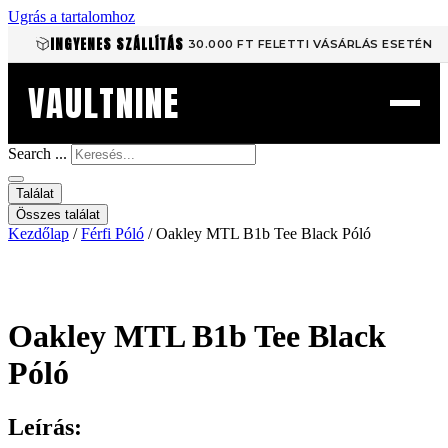
Ugrás a tartalomhoz
INGYENES SZÁLLÍTÁS
30.000 FT FELETTI VÁSÁRLÁS ESETÉN
VAULTNINE
Search ...
Találat
Összes találat
Kezdőlap
/
Férfi Póló
/ Oakley MTL B1b Tee Black Póló
Oakley MTL B1b Tee Black
Póló
Leírás: