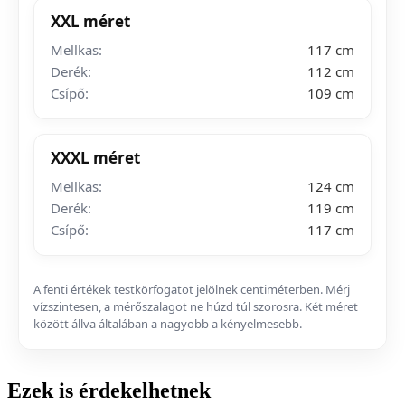
XXL méret
Mellkas:
117 cm
Derék:
112 cm
Csípő:
109 cm
XXXL méret
Mellkas:
124 cm
Derék:
119 cm
Csípő:
117 cm
A fenti értékek testkörfogatot jelölnek centiméterben. Mérj
vízszintesen, a mérőszalagot ne húzd túl szorosra. Két méret
között állva általában a nagyobb a kényelmesebb.
Ezek is érdekelhetnek