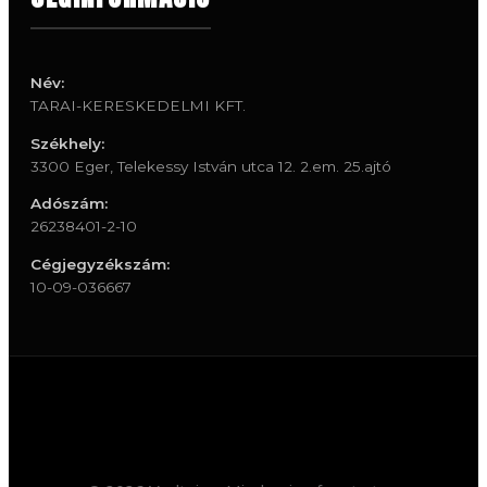
Név:
TARAI-KERESKEDELMI KFT.
Székhely:
3300 Eger, Telekessy István utca 12. 2.em. 25.ajtó
Adószám:
26238401-2-10
Cégjegyzékszám:
10-09-036667