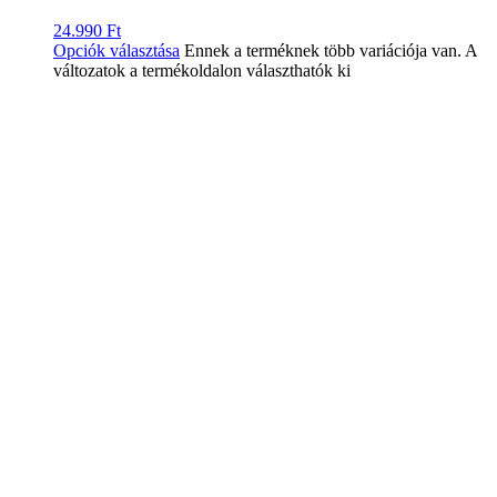
24.990
Ft
Opciók választása
Ennek a terméknek több variációja van. A
változatok a termékoldalon választhatók ki