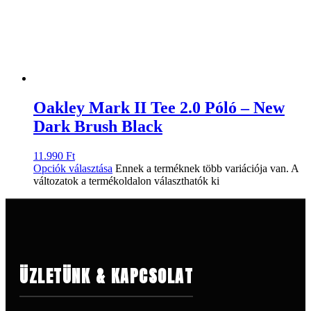
Oakley Mark II Tee 2.0 Póló – New
Dark Brush Black
11.990
Ft
Opciók választása
Ennek a terméknek több variációja van. A
változatok a termékoldalon választhatók ki
ÜZLETÜNK & KAPCSOLAT