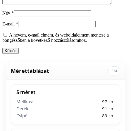
Név
*
E-mail
*
A nevem, e-mail címem, és weboldalcímem mentése a
böngészőben a következő hozzászólásomhoz.
Mérettáblázat
CM
S méret
Mellkas:
97 cm
Derék:
91 cm
Csípő:
89 cm