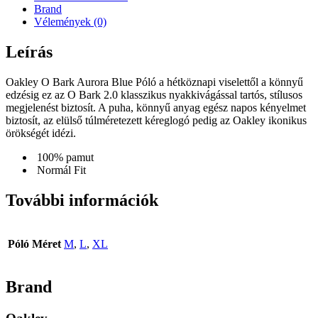
Brand
Vélemények (0)
Leírás
Oakley O Bark Aurora Blue Póló a hétköznapi viselettől a könnyű
edzésig ez az O Bark 2.0 klasszikus nyakkivágással tartós, stílusos
megjelenést biztosít. A puha, könnyű anyag egész napos kényelmet
biztosít, az elülső túlméretezett kéreglogó pedig az Oakley ikonikus
örökségét idézi.
100% pamut
Normál Fit
További információk
Póló Méret
M
,
L
,
XL
Brand