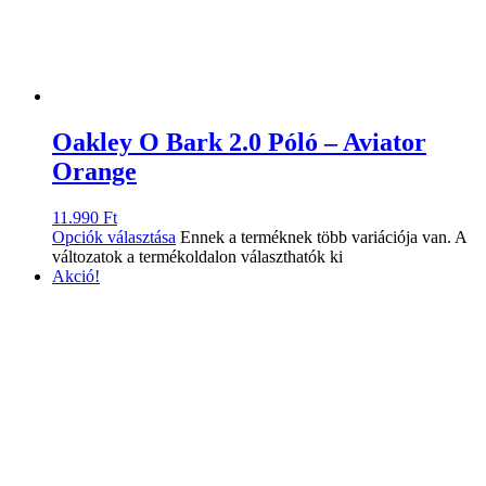
Oakley O Bark 2.0 Póló – Aviator
Orange
11.990
Ft
Opciók választása
Ennek a terméknek több variációja van. A
változatok a termékoldalon választhatók ki
Akció!