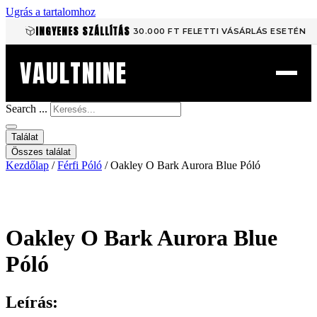
Ugrás a tartalomhoz
INGYENES SZÁLLÍTÁS
30.000 FT FELETTI VÁSÁRLÁS ESETÉN
VAULTNINE
Search ...
Találat
Összes találat
Kezdőlap
/
Férfi Póló
/ Oakley O Bark Aurora Blue Póló
Oakley O Bark Aurora Blue
Póló
Leírás: