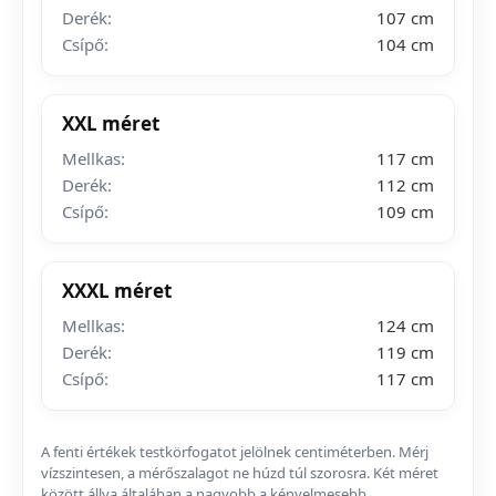
Derék:
107 cm
Csípő:
104 cm
XXL méret
Mellkas:
117 cm
Derék:
112 cm
Csípő:
109 cm
XXXL méret
Mellkas:
124 cm
Derék:
119 cm
Csípő:
117 cm
A fenti értékek testkörfogatot jelölnek centiméterben. Mérj
vízszintesen, a mérőszalagot ne húzd túl szorosra. Két méret
között állva általában a nagyobb a kényelmesebb.