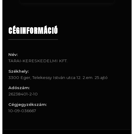
CÉGINFORMÁCIÓ
Név:
TARAI-KERESKEDELMI KFT.
Székhely:
3300 Eger, Telekessy István utca 12. 2.em. 25.ajtó
Adószám:
26238401-2-10
Cégjegyzékszám:
10-09-036667