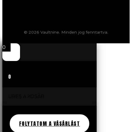
© 2026 Vaultnine. Minden jog fenntartva.
0
0
ÜRES A KOSÁR
FOLYTATOM A VÁSÁRLÁST