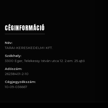
CÉGINFORMÁCIÓ
Név:
TARAI-KERESKEDELMI KFT.
Székhely:
3300 Eger, Telekessy István utca 12. 2.em. 25.ajtó
Adószám:
26238401-2-10
Cégjegyzékszám:
10-09-036667