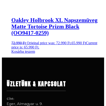
Oakley Holbrook XL Napszemüveg
Matte Tortoise Prizm Black
(OO9417-0259)
72.990
Ft
Original price was: 72.990 Ft.
65.990
Ft
Current
price is: 65.990 Ft.
Kosárba teszem
ÜZLETÜNK & KAPCSOLAT
CÍM:
Eger, Almagyar u. 9.