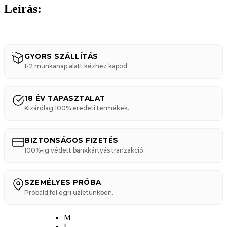
Leírás:
GYORS SZÁLLÍTÁS
1-2 munkanap alatt kézhez kapod.
18 ÉV TAPASZTALAT
Kizárólag 100% eredeti termékek.
BIZTONSÁGOS FIZETÉS
100%-ig védett bankkártyás tranzakció.
SZEMÉLYES PRÓBA
Próbáld fel egri üzletünkben.
M
L