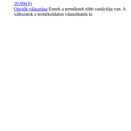
20.990
Ft
Opciók választása
Ennek a terméknek több variációja van. A
változatok a termékoldalon választhatók ki