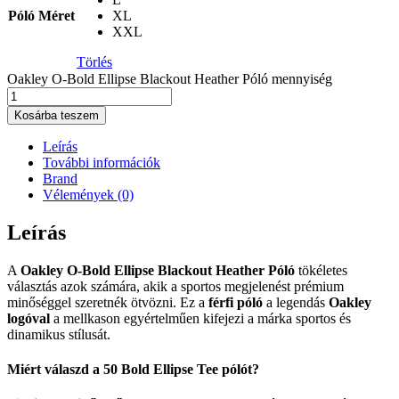
Póló Méret
XL
XXL
Törlés
Oakley O-Bold Ellipse Blackout Heather Póló mennyiség
Kosárba teszem
Leírás
További információk
Brand
Vélemények (0)
Leírás
A
Oakley O-Bold Ellipse Blackout Heather Póló
tökéletes
választás azok számára, akik a sportos megjelenést prémium
minőséggel szeretnék ötvözni. Ez a
férfi póló
a legendás
Oakley
logóval
a mellkason egyértelműen kifejezi a márka sportos és
dinamikus stílusát.
Miért válaszd a 50 Bold Ellipse Tee pólót?