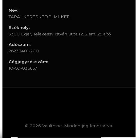
Név:
TARAI-KERESKEDELMI KFT.
Székhely:
3300 Eger, Telekessy István utca 12. 2.em. 25.ajtó
Adószám:
26238401-2-10
Cégjegyzékszám:
10-09-036667
© 2026 Vaultnine. Minden jog fenntartva.