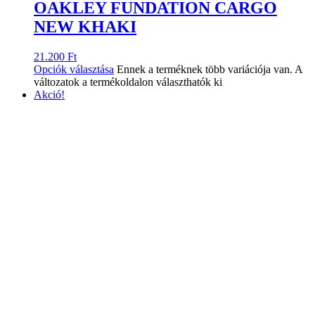
OAKLEY FUNDATION CARGO
NEW KHAKI
21.200
Ft
Opciók választása
Ennek a terméknek több variációja van. A
változatok a termékoldalon választhatók ki
Akció!