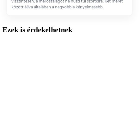
vízszintesen, a mérőszalagot ne húzd túl szorosra. Két méret
között állva általában a nagyobb a kényelmesebb.
Ezek is érdekelhetnek