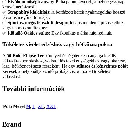
✅
Kiváló minőségű anyag:
Puha pamutkeverék, amely egész nap
kényelmet biztosít.
✅
Strapabíró kialakítás:
A bordázott kerek nyakmegoldás hosszú
távon is megőrzi formáját.
✅
Sportos, mégis letisztult design:
Ideális mindennapi viselethez
vagy sportos outfitekhez.
✅
Időtálló Oakley stílus:
Egy ikonikus márka rajongóinak.
Tökéletes viselet edzéshez vagy hétköznapokra
A
50 Bold Ellipse Tee
könnyed és légáteresztő anyaga ideális
választás sportoláshoz, szabadidős tevékenységekhez vagy akár egy
laza, hétköznapi szett részeként. Ha egy
stílusos és kényelmes pólót
keresel
, amely kiállja az idő próbáját, ez a modell tökéletes
választás!
További információk
Póló Méret
M
,
L
,
XL
,
XXL
Brand