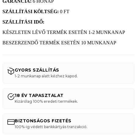
GARANCIA:
6 HÓNAP
SZÁLLÍTÁSI KÖLTSÉG:
0 FT
SZÁLLÍTÁSI IDŐ:
KÉSZLETEN LÉVŐ TERMÉK ESETÉN 1-2 MUNKANAP
BESZERZENDŐ TERMÉK ESETÉN 10 MUNKANAP
GYORS SZÁLLÍTÁS
1-2 munkanap alatt kézhez kapod.
18 ÉV TAPASZTALAT
Kizárólag 100% eredeti termékek.
BIZTONSÁGOS FIZETÉS
100%-ig védett bankkártyás tranzakció.