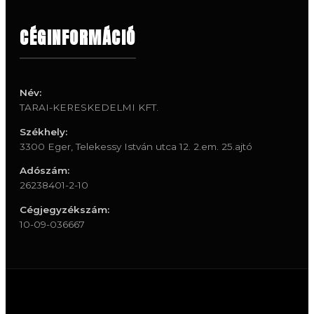
CÉGINFORMÁCIÓ
Név:
TARAI-KERESKEDELMI KFT.
Székhely:
3300 Eger, Telekessy István utca 12. 2.em. 25.ajtó
Adószám:
26238401-2-10
Cégjegyzékszám:
10-09-036667