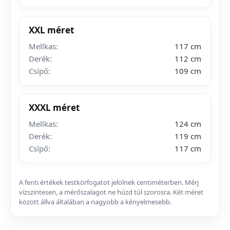
XXL méret
Mellkas:
117 cm
Derék:
112 cm
Csípő:
109 cm
XXXL méret
Mellkas:
124 cm
Derék:
119 cm
Csípő:
117 cm
A fenti értékek testkörfogatot jelölnek centiméterben. Mérj
vízszintesen, a mérőszalagot ne húzd túl szorosra. Két méret
között állva általában a nagyobb a kényelmesebb.