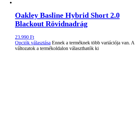
Oakley Basline Hybrid Short 2.0
Blackout Rövidnadrág
23.990
Ft
Opciók választása
Ennek a terméknek több variációja van. A
változatok a termékoldalon választhatók ki