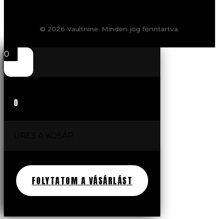
© 2026 Vaultnine. Minden jog fenntartva.
0
0
ÜRES A KOSÁR
FOLYTATOM A VÁSÁRLÁST