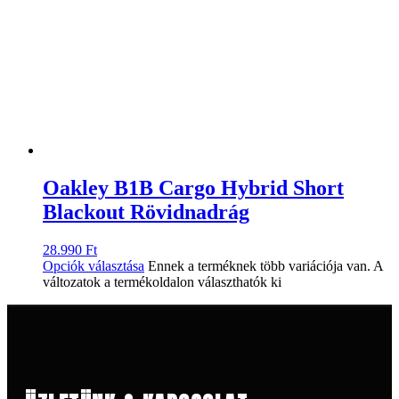
Oakley B1B Cargo Hybrid Short
Blackout Rövidnadrág
28.990
Ft
Opciók választása
Ennek a terméknek több variációja van. A
változatok a termékoldalon választhatók ki