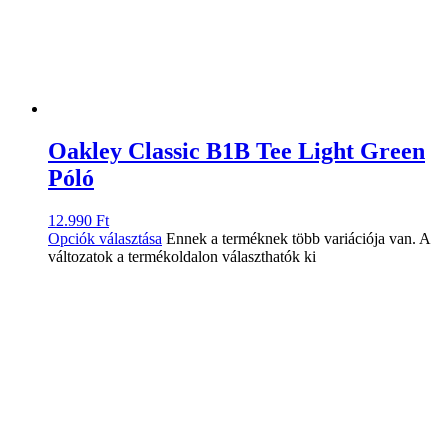
Oakley Classic B1B Tee Light Green
Póló
12.990
Ft
Opciók választása
Ennek a terméknek több variációja van. A
változatok a termékoldalon választhatók ki