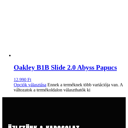
Oakley B1B Slide 2.0 Abyss Papucs
12.990
Ft
Opciók választása
Ennek a terméknek több variációja van. A
változatok a termékoldalon választhatók ki