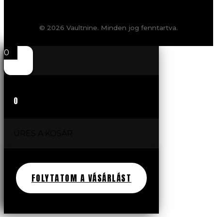
© 2026 Vaultnine. Minden jog fenntartva.
0
0
ÜRES A KOSÁR
FOLYTATOM A VÁSÁRLÁST