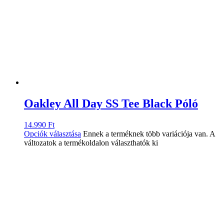
Oakley All Day SS Tee Black Póló
14.990
Ft
Opciók választása
Ennek a terméknek több variációja van. A
változatok a termékoldalon választhatók ki