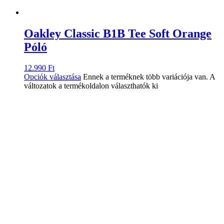
Oakley Classic B1B Tee Soft Orange
Póló
12.990
Ft
Opciók választása
Ennek a terméknek több variációja van. A
változatok a termékoldalon választhatók ki