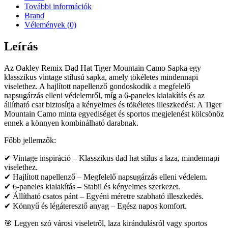
További információk
Brand
Vélemények (0)
Leírás
Az Oakley Remix Dad Hat Tiger Mountain Camo Sapka egy
klasszikus vintage stílusú sapka, amely tökéletes mindennapi
viselethez. A hajlított napellenző gondoskodik a megfelelő
napsugárzás elleni védelemről, míg a 6-paneles kialakítás és az
állítható csat biztosítja a kényelmes és tökéletes illeszkedést. A Tiger
Mountain Camo minta egyediséget és sportos megjelenést kölcsönöz
ennek a könnyen kombinálható darabnak.
Főbb jellemzők:
✔ Vintage inspiráció – Klasszikus dad hat stílus a laza, mindennapi
viselethez.
✔ Hajlított napellenző – Megfelelő napsugárzás elleni védelem.
✔ 6-paneles kialakítás – Stabil és kényelmes szerkezet.
✔ Állítható csatos pánt – Egyéni méretre szabható illeszkedés.
✔ Könnyű és légáteresztő anyag – Egész napos komfort.
🎯 Legyen szó városi viseletről, laza kirándulásról vagy sportos