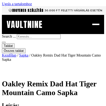
Ugrás a tartalomhoz
INGYENES SZÁLLÍTÁS
30.000 FT FELETTI VÁSÁRLÁS ESETÉN
VAULTNINE
Search ...
Találat
Összes találat
Kezdőlap
/
Sapka
/ Oakley Remix Dad Hat Tiger Mountain Camo
Sapka
Oakley Remix Dad Hat Tiger
Mountain Camo Sapka
Leírás: