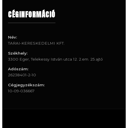
CÉGINFORMÁCIÓ
Név:
TARAI-KERESKEDELMI KFT.
Székhely:
3300 Eger, Telekessy István utca 12. 2.em. 25.ajtó
Adószám:
26238401-2-10
Cégjegyzékszám:
10-09-036667