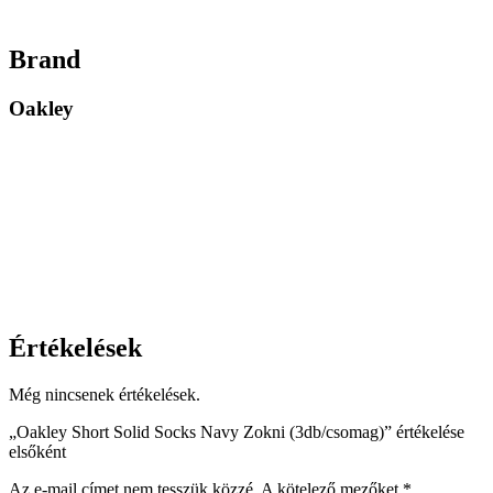
Brand
Oakley
Értékelések
Még nincsenek értékelések.
„Oakley Short Solid Socks Navy Zokni (3db/csomag)” értékelése
elsőként
Az e-mail címet nem tesszük közzé.
A kötelező mezőket
*