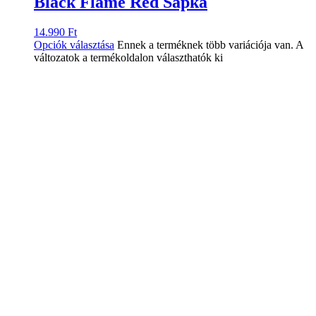
Black Flame Red Sapka
14.990
Ft
Opciók választása
Ennek a terméknek több variációja van. A
változatok a termékoldalon választhatók ki