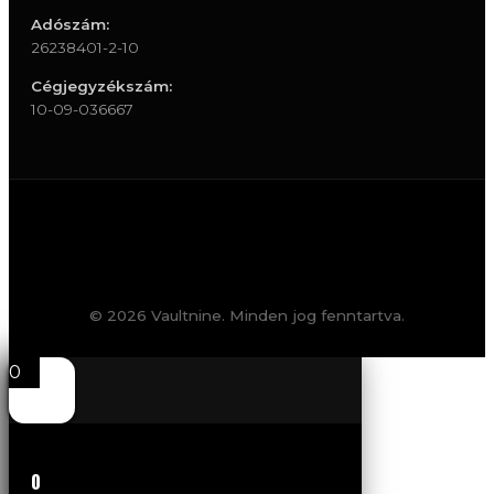
Adószám:
26238401-2-10
Cégjegyzékszám:
10-09-036667
© 2026 Vaultnine. Minden jog fenntartva.
0
0