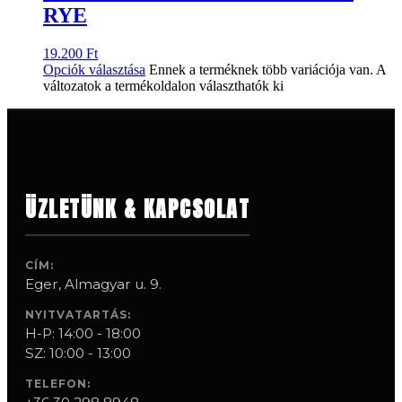
RYE
19.200
Ft
Opciók választása
Ennek a terméknek több variációja van. A
változatok a termékoldalon választhatók ki
ÜZLETÜNK & KAPCSOLAT
CÍM:
Eger, Almagyar u. 9.
NYITVATARTÁS:
H-P: 14:00 - 18:00
SZ: 10:00 - 13:00
TELEFON: