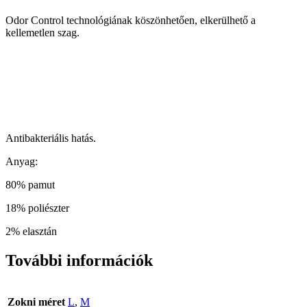
Odor Control technológiának köszönhetően, elkerülhető a
kellemetlen szag.
Antibakteriális hatás.
Anyag:
80% pamut
18% poliészter
2% elasztán
További információk
Zokni méret
L
,
M