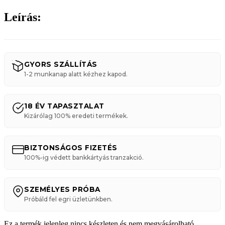
Leírás:
GYORS SZÁLLÍTÁS
1-2 munkanap alatt kézhez kapod.
18 ÉV TAPASZTALAT
Kizárólag 100% eredeti termékek.
BIZTONSÁGOS FIZETÉS
100%-ig védett bankkártyás tranzakció.
SZEMÉLYES PRÓBA
Próbáld fel egri üzletünkben.
Ez a termék jelenleg nincs készleten és nem megvásárolható.