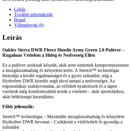
Leírás
További információk
Brand
Vélemények (0)
Leírás
Oakley Sierra DWR Fleece Hoodie Army Green 2.0 Pulóver –
Rugalmas Védelem a Hideg és Nedvesség Ellen
Ez a pulóver azoknak készült, akik nem ismernek kompromisszumot
a mozgásszabadság és kényelem terén. A Stretch™ technológia
biztosítja a kiváló rugalmasságot és a gyors száradást, míg a
Hydrofree DWR kezelés segít távol tartani a nedvességet. Az
ergonomikus szabásvonalak, az erősített nyakrészek és a lapos
varrások még komfortosabbá teszik a viseletet – akár sportoláshoz,
akár hétköznapi használatra.
Főbb jellemzők:
Stretch™ technológia – Maximális mozgásszabadság és kényelem
Hydrofree DWR bevonat – Csökkenti a vízfelvételt és gyorsítja a
száradást