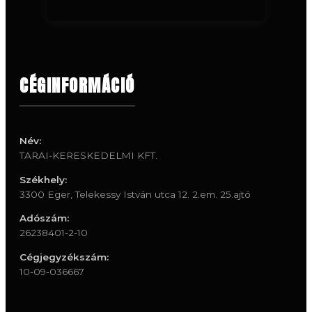
CÉGINFORMÁCIÓ
Név:
TARAI-KERESKEDELMI KFT.
Székhely:
3300 Eger, Telekessy István utca 12. 2.em. 25.ajtó
Adószám:
26238401-2-10
Cégjegyzékszám:
10-09-036667