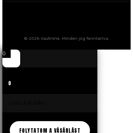
© 2026 Vaultnine. Minden jog fenntartva.
0
0
ÜRES A KOSÁR
FOLYTATOM A VÁSÁRLÁST