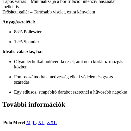
Lapos varrás – Minimalizálja a bőrirritációt intenzív használat
mellett is
Erősített gallér – Tartósabb viselet, extra kényelem
Anyagösszetétel:
88% Poliészter
12% Spandex
Ideális választás, ha:
Olyan technikai pulóvert keresel, ami nem korlátoz mozgás
közben
Fontos számodra a nedvesség elleni védelem és gyors
száradás
Egy stílusos, strapabíró darabot szeretnél a hűvösebb napokra
További információk
Póló Méret
M
,
L
,
XL
,
XXL