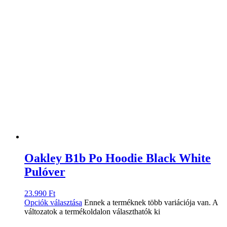
Oakley B1b Po Hoodie Black White
Pulóver
23.990
Ft
Opciók választása
Ennek a terméknek több variációja van. A
változatok a termékoldalon választhatók ki