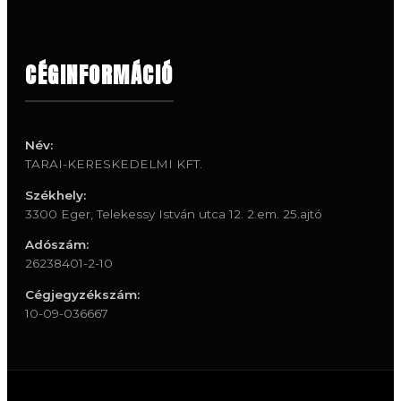
CÉGINFORMÁCIÓ
Név:
TARAI-KERESKEDELMI KFT.
Székhely:
3300 Eger, Telekessy István utca 12. 2.em. 25.ajtó
Adószám:
26238401-2-10
Cégjegyzékszám:
10-09-036667