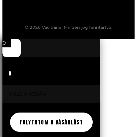
© 2026 Vaultnine. Minden jog fenntartva.
0
0
ÜRES A KOSÁR
FOLYTATOM A VÁSÁRLÁST