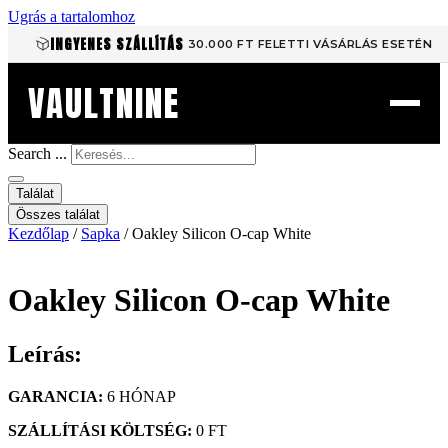
Ugrás a tartalomhoz
INGYENES SZÁLLÍTÁS
30.000 FT FELETTI VÁSÁRLÁS ESETÉN
VAULTNINE
Search ...
Találat
Összes találat
Kezdőlap
/
Sapka
/ Oakley Silicon O-cap White
Oakley Silicon O-cap White
Leírás:
GARANCIA:
6 HÓNAP
SZÁLLÍTÁSI KÖLTSÉG:
0 FT