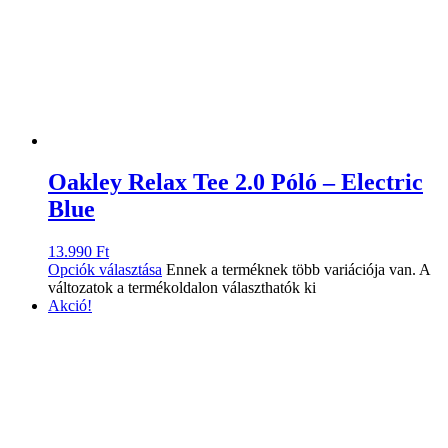
Oakley Relax Tee 2.0 Póló – Electric
Blue
13.990
Ft
Opciók választása
Ennek a terméknek több variációja van. A
változatok a termékoldalon választhatók ki
Akció!