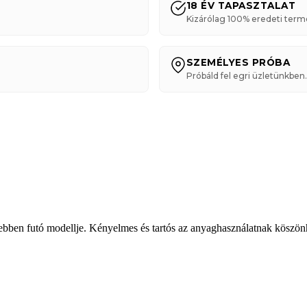
18 ÉV TAPASZTALAT
Kizárólag 100% eredeti term
SZEMÉLYES PRÓBA
Próbáld fel egri üzletünkben.
en futó modellje. Kényelmes és tartós az anyaghasználatnak köszönhet