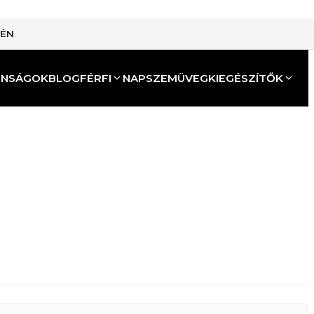
TÉN
ONSÁGOK
BLOG
FÉRFI
NAPSZEMÜVEG
KIEGÉSZÍTŐK