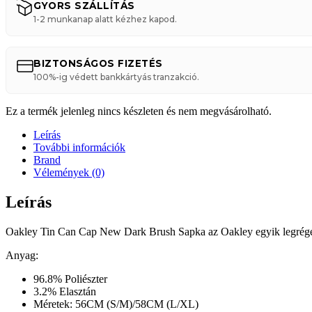
GYORS SZÁLLÍTÁS
1-2 munkanap alatt kézhez kapod.
BIZTONSÁGOS FIZETÉS
100%-ig védett bankkártyás tranzakció.
Ez a termék jelenleg nincs készleten és nem megvásárolható.
Leírás
További információk
Brand
Vélemények (0)
Leírás
Oakley Tin Can Cap New Dark Brush Sapka az Oakley egyik legrégebb
Anyag:
96.8% Poliészter
3.2% Elasztán
Méretek: 56CM (S/M)/58CM (L/XL)