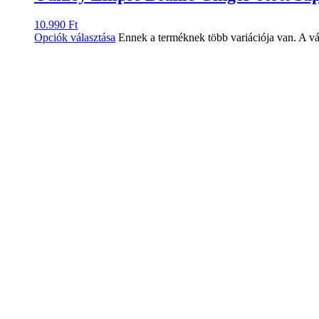
10.990
Ft
Opciók választása
Ennek a terméknek több variációja van. A vá