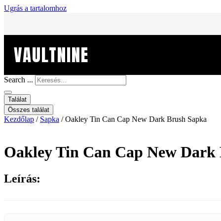
Ugrás a tartalomhoz
VAULTNINE
Search ...
Találat
Összes találat
Kezdőlap
/
Sapka
/ Oakley Tin Can Cap New Dark Brush Sapka
Oakley Tin Can Cap New Dark
Leírás: