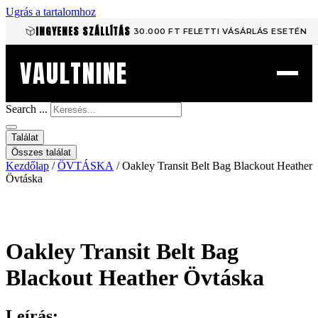
Ugrás a tartalomhoz
INGYENES SZÁLLÍTÁS
30.000 FT FELETTI VÁSÁRLÁS ESETÉN
VAULTNINE
Search ...
Találat
Összes találat
Kezdőlap
/
ÖVTÁSKA
/ Oakley Transit Belt Bag Blackout Heather
Övtáska
Oakley Transit Belt Bag
Blackout Heather Övtáska
Leírás: