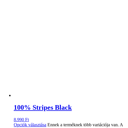
100% Stripes Black
8.990
Ft
Opciók választása
Ennek a terméknek több variációja van. A