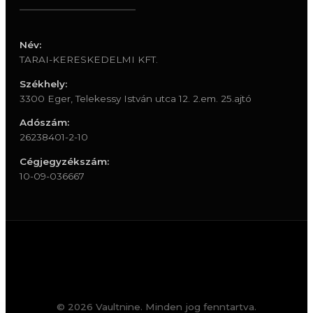
Név:
TARAI-KERESKEDELMI KFT.
Székhely:
3300 Eger, Telekessy István utca 12. 2.em. 25.ajtó
Adószám:
26238401-2-10
Cégjegyzékszám:
10-09-036667
© 2026 Vaultnine. Minden jog fenntartva.