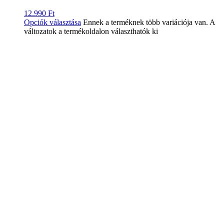
12.990
Ft
Opciók választása
Ennek a terméknek több variációja van. A
változatok a termékoldalon választhatók ki