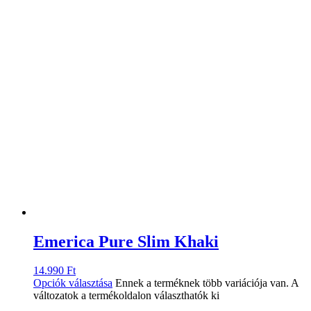
Emerica Pure Slim Khaki
14.990
Ft
Opciók választása
Ennek a terméknek több variációja van. A
változatok a termékoldalon választhatók ki