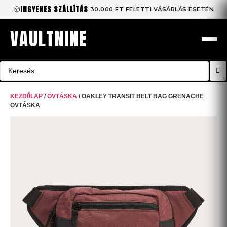
INGYENES SZÁLLÍTÁS
30.000 FT FELETTI VÁSÁRLÁS ESETÉN
VAULTNINE
KEZDŐLAP
/
ÖVTÁSKA
/ OAKLEY TRANSIT BELT BAG GRENACHE
ÖVTÁSKA