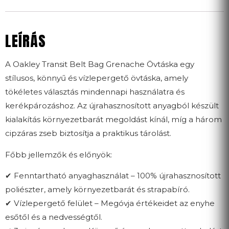
LEÍRÁS
A Oakley Transit Belt Bag Grenache Övtáska egy
stílusos, könnyű és vízlepergető övtáska, amely
tökéletes választás mindennapi használatra és
kerékpározáshoz. Az újrahasznosított anyagból készült
kialakítás környezetbarát megoldást kínál, míg a három
cipzáras zseb biztosítja a praktikus tárolást.
Főbb jellemzők és előnyök:
✔ Fenntartható anyaghasználat – 100% újrahasznosított
poliészter, amely környezetbarát és strapabíró.
✔ Vízlepergető felület – Megóvja értékeidet az enyhe
esőtől és a nedvességtől.