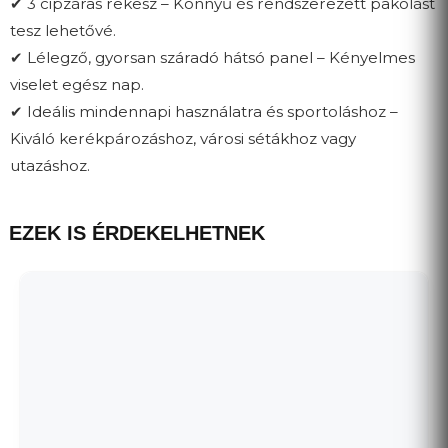
✔ 3 cipzáras rekesz – Könnyű és rendszerezett pakolást
tesz lehetővé.
✔ Lélegző, gyorsan száradó hátsó panel – Kényelmes
viselet egész nap.
✔ Ideális mindennapi használatra és sportoláshoz –
Kiváló kerékpározáshoz, városi sétákhoz vagy
utazáshoz.
EZEK IS ÉRDEKELHETNEK