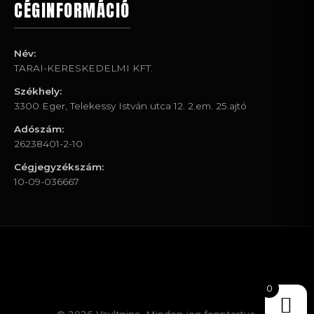
CÉGINFORMÁCIÓ
Név:
TARAI-KERESKEDELMI KFT.
Székhely:
3300 Eger, Telekessy István utca 12. 2.em. 25.ajtó
Adószám:
26238401-2-10
Cégjegyzékszám:
10-09-036667
0
© 2026 Vaultnine. Minden jog fenntartva.