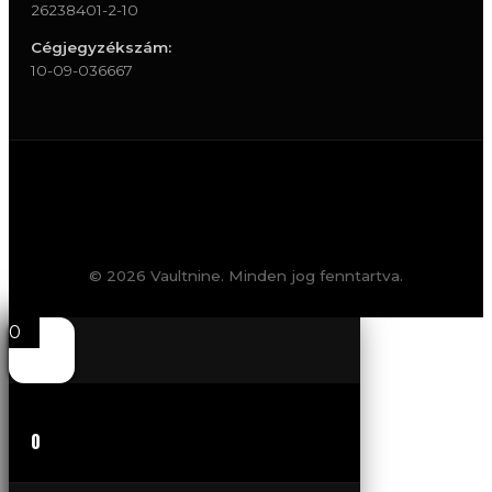
26238401-2-10
Cégjegyzékszám:
10-09-036667
© 2026 Vaultnine. Minden jog fenntartva.
0
0