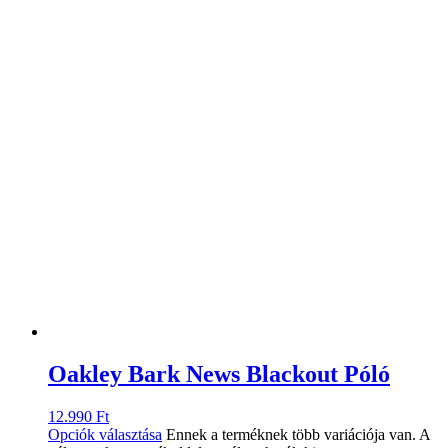
Oakley Bark News Blackout Póló
12.990
Ft
Opciók választása
Ennek a terméknek több variációja van. A