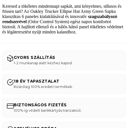
Keresed a tökéletes mindennapi sapkát,
ami kényelmes,
stílusos és
frissen tart?
Az Oakley Trucker Ellipse Hat Army Green Sapka
klasszikus 6 paneles kialakításával és innovatív
szagszabályozó
rendszerével
(Odor Control System) egész napos komfortot
biztosít.
A hajlított ellenző és a hálós hátsó panel tökéletes védelmet
és légáteresztést nyújt minden kalandhoz.
GYORS SZÁLLÍTÁS
1-2 munkanap alatt kézhez kapod.
18 ÉV TAPASZTALAT
Kizárólag 100% eredeti termékek.
BIZTONSÁGOS FIZETÉS
100%-ig védett bankkártyás tranzakció.