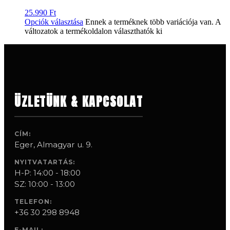
25.990
Ft
Opciók választása
Ennek a terméknek több variációja van. A
változatok a termékoldalon választhatók ki
ÜZLETÜNK & KAPCSOLAT
CÍM:
Eger, Almagyar u. 9.
NYITVATARTÁS:
H-P: 14:00 - 18:00
SZ: 10:00 - 13:00
TELEFON:
+36 30 298 8948
E-MAIL: