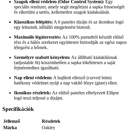
Szagok elleni védelem (Odor Control System):
Egy
speciális rendszer, amely segít megőrizni a sapka frissességét
és elkerülni a tartós, kellemetlen szagok kialakulását.
Klasszikus felépítés:
A 6 paneles dizájn és az ikonikus logó
egy letisztult, időtálló megjelenést biztosít.
Maximális légáteresztés:
Az 100% pamutból készült elülső
rész és a hálós szerkezet együttesen biztosítják az egész napos
lélegzést a bőrnek.
Személyre szabott kényelem:
Az állítható kialakításnak
(adjustable fit) köszönhetően a sapka tökéletesen a saját
fejméretedhez igazítható.
Nap elleni védelem:
A hajlított ellenző (curved brim)
hatékony védelmet nyújt a nap vakító fénye (glare) ellen.
Ikonikus részletek:
Az elülső panelen elhelyezett Ellipse
logó teszi teljessé a dizájnt.
Specifikációk
Jellemző
Részletek
Márka
Oakley