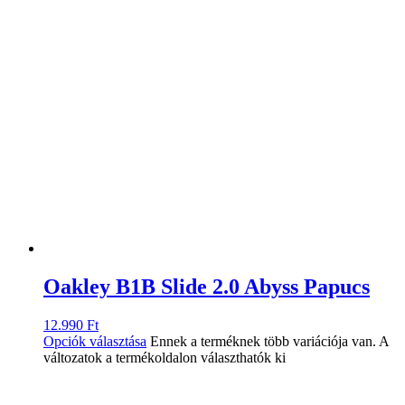
Oakley B1B Slide 2.0 Abyss Papucs
12.990
Ft
Opciók választása
Ennek a terméknek több variációja van. A
változatok a termékoldalon választhatók ki