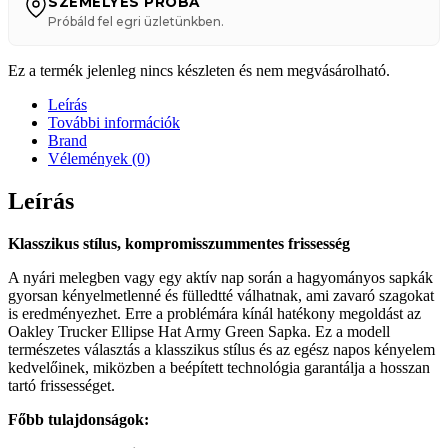
SZEMÉLYES PRÓBA
Próbáld fel egri üzletünkben.
Ez a termék jelenleg nincs készleten és nem megvásárolható.
Leírás
További információk
Brand
Vélemények (0)
Leírás
Klasszikus stílus, kompromisszummentes frissesség
A nyári melegben vagy egy aktív nap során a hagyományos sapkák
gyorsan kényelmetlenné és fülledtté válhatnak, ami zavaró szagokat
is eredményezhet. Erre a problémára kínál hatékony megoldást az
Oakley Trucker Ellipse Hat Army Green Sapka. Ez a modell
természetes választás a klasszikus stílus és az egész napos kényelem
kedvelőinek, miközben a beépített technológia garantálja a hosszan
tartó frissességet.
Főbb tulajdonságok: