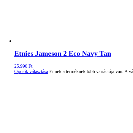
Etnies Jameson 2 Eco Navy Tan
25.990
Ft
Opciók választása
Ennek a terméknek több variációja van. A vá