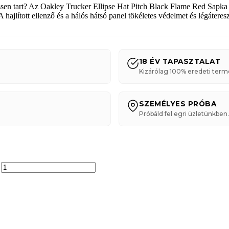
ssen tart?
Az Oakley Trucker Ellipse Hat Pitch Black Flame Red Sapk
 hajlított ellenző és a hálós hátsó panel tökéletes védelmet és légátere
18 ÉV TAPASZTALAT
Kizárólag 100% eredeti term
SZEMÉLYES PRÓBA
Próbáld fel egri üzletünkben.