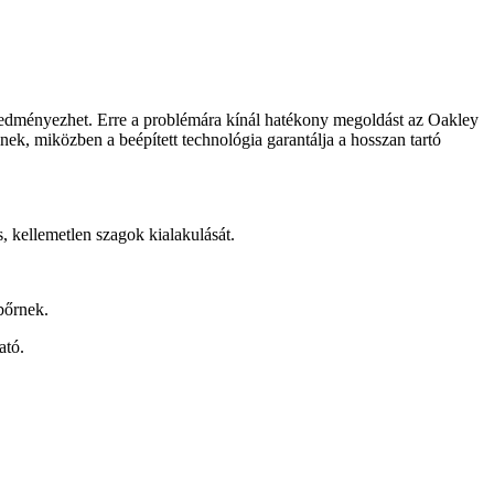
redményezhet. Erre a problémára kínál hatékony megoldást az Oakley
ek, miközben a beépített technológia garantálja a hosszan tartó
s, kellemetlen szagok kialakulását.
bőrnek.
ató.