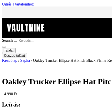
Ugrás a tartalomhoz
VAULTNINE
Search ...
Találat
Összes találat
Kezdőlap
/
Sapka
/ Oakley Trucker Ellipse Hat Pitch Black Flame R
Oakley Trucker Ellipse Hat Pit
14.990
Ft
Leírás: