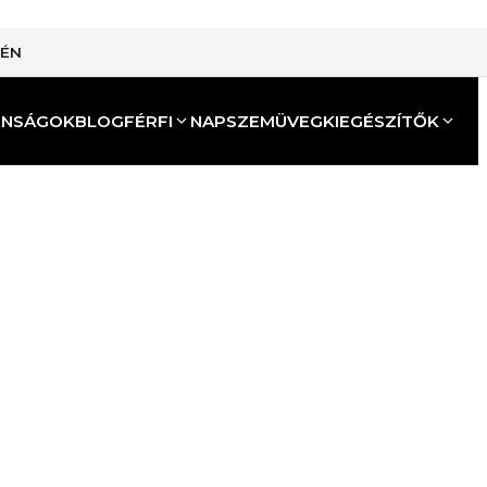
TÉN
ONSÁGOK
BLOG
FÉRFI
NAPSZEMÜVEG
KIEGÉSZÍTŐK