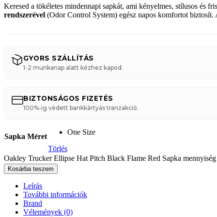
Keresed a tökéletes mindennapi sapkát,
ami kényelmes,
stílusos és fri
rendszerével
(Odor Control System) egész napos komfortot biztosít.
A
GYORS SZÁLLÍTÁS
1-2 munkanap alatt kézhez kapod.
BIZTONSÁGOS FIZETÉS
100%-ig védett bankkártyás tranzakció.
One Size
Sapka Méret
Törlés
Oakley Trucker Ellipse Hat Pitch Black Flame Red Sapka mennyiség
Kosárba teszem
Leírás
További információk
Brand
Vélemények (0)