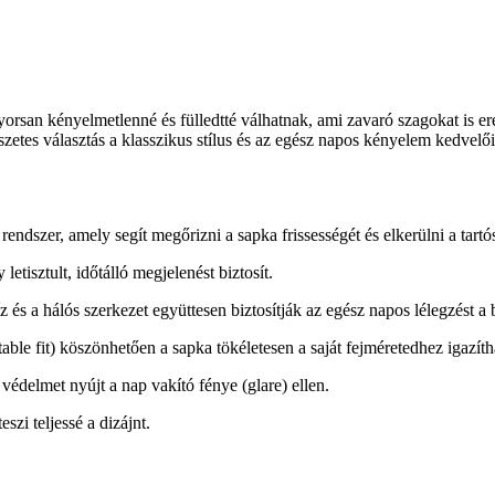
rsan kényelmetlenné és fülledtté válhatnak, ami zavaró szagokat is e
tes választás a klasszikus stílus és az egész napos kényelem kedvelőin
rendszer, amely segít megőrizni a sapka frissességét és elkerülni a tartó
etisztult, időtálló megjelenést biztosít.
és a hálós szerkezet együttesen biztosítják az egész napos lélegzést a 
table fit) köszönhetően a sapka tökéletesen a saját fejméretedhez igazíth
védelmet nyújt a nap vakító fénye (glare) ellen.
szi teljessé a dizájnt.