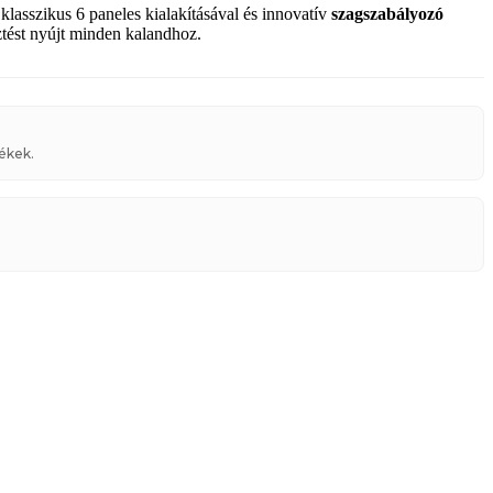
a
klasszikus 6 paneles kialakításával és innovatív
szagszabályozó
sztést nyújt minden kalandhoz.
ékek.