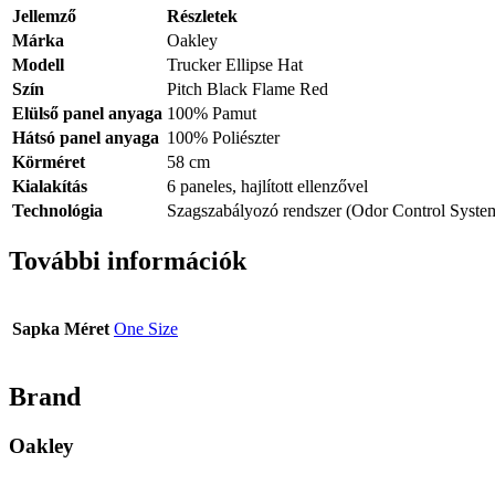
Jellemző
Részletek
Márka
Oakley
Modell
Trucker Ellipse Hat
Szín
Pitch Black Flame Red
Elülső panel anyaga
100% Pamut
Hátsó panel anyaga
100% Poliészter
Körméret
58 cm
Kialakítás
6 paneles, hajlított ellenzővel
Technológia
Szagszabályozó rendszer (Odor Control Syste
További információk
Sapka Méret
One Size
Brand
Oakley