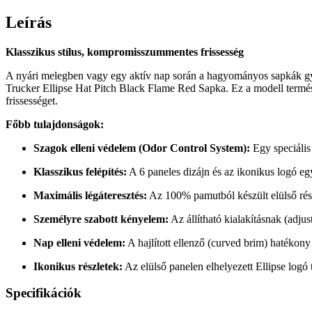
Leírás
Klasszikus stílus, kompromisszummentes frissesség
A nyári melegben vagy egy aktív nap során a hagyományos sapkák gyo
Trucker Ellipse Hat Pitch Black Flame Red Sapka. Ez a modell természe
frissességet.
Főbb tulajdonságok:
Szagok elleni védelem (Odor Control System):
Egy speciális 
Klasszikus felépítés:
A 6 paneles dizájn és az ikonikus logó egy l
Maximális légáteresztés:
Az 100% pamutból készült elülső rész 
Személyre szabott kényelem:
Az állítható kialakításnak (adjus
Nap elleni védelem:
A hajlított ellenző (curved brim) hatékony 
Ikonikus részletek:
Az elülső panelen elhelyezett Ellipse logó te
Specifikációk