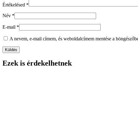
Értékelésed
*
Név
*
E-mail
*
A nevem, e-mail címem, és weboldalcímem mentése a böngészőb
Ezek is érdekelhetnek