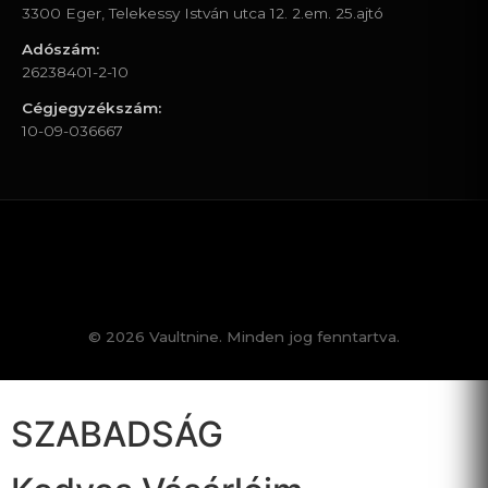
3300 Eger, Telekessy István utca 12. 2.em. 25.ajtó
Adószám:
26238401-2-10
Cégjegyzékszám:
10-09-036667
© 2026 Vaultnine. Minden jog fenntartva.
SZABADSÁG