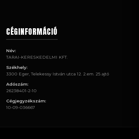
CÉGINFORMÁCIÓ
Név:
TARAI-KERESKEDELMI KFT.
Székhely:
3300 Eger, Telekessy István utca 12. 2.em. 25.ajtó
Adószám:
26238401-2-10
Cégjegyzékszám:
10-09-036667