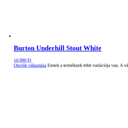
Burton Underhill Stout White
10.990
Ft
Opciók választása
Ennek a terméknek több variációja van. A vá