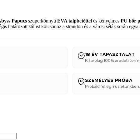
Abyss Papucs
szuperkönnyű
EVA talpbetéttel
és kényelmes
PU bőr p
is határozott stílust kölcsönöz a strandon és a városi séták során egyar
18 ÉV TAPASZTALAT
Kizárólag 100% eredeti term
SZEMÉLYES PRÓBA
Próbáld fel egri üzletünkben.