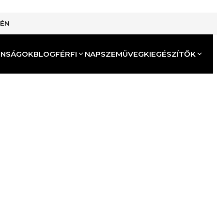
TÉN
ONSÁGOK
BLOG
FÉRFI
NAPSZEMÜVEG
KIEGÉSZÍTŐK