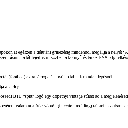
 napokon át egészen a délutáni grillezésig mindenhol megállja a helyét? 
en rásimul a lábfejedre, miközben a könnyű és tartós EVA talp felkész
ét (footbed) extra támogatást nyújt a lábnak minden lépésnél.
a a lábfejet.
ssed) B1B “split” logó egy csipetnyi vintage stílust ad a megjelenése
pbetéten, valamint a fröccsöntött (injection molding) talpmintázatban 