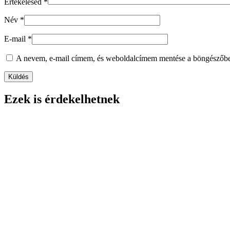
Értékelésed
*
Név
*
E-mail
*
A nevem, e-mail címem, és weboldalcímem mentése a böngészőb
Ezek is érdekelhetnek