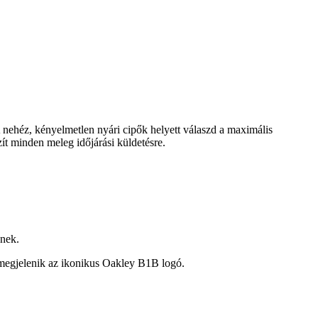
A nehéz, kényelmetlen nyári cipők helyett válaszd a maximális
ít minden meleg időjárási küldetésre.
dnek.
is megjelenik az ikonikus Oakley B1B logó.