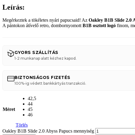
Leírás:
Megérkeztek a tökéletes nyári papucsaid! Az
Oakley B1B Slide 2.0 
A pántokon átívelő retro, dombornyomott
B1B osztott logó
finom, még
GYORS SZÁLLÍTÁS
1-2 munkanap alatt kézhez kapod.
BIZTONSÁGOS FIZETÉS
100%-ig védett bankkártyás tranzakció.
42,5
44
Méret
45
46
Törlés
Oakley B1B Slide 2.0 Abyss Papucs mennyiség