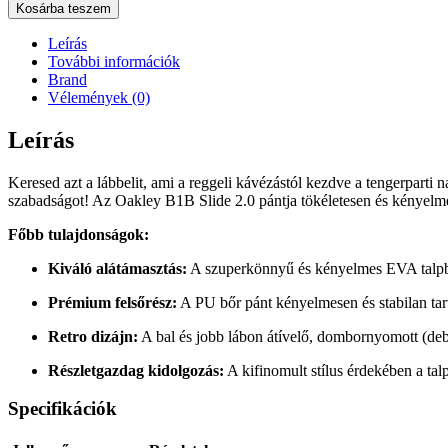
Kosárba teszem
Leírás
További információk
Brand
Vélemények (0)
Leírás
Keresed azt a lábbelit, ami a reggeli kávézástól kezdve a tengerparti
szabadságot! Az Oakley B1B Slide 2.0 pántja tökéletesen és kényelmes
Főbb tulajdonságok:
Kiváló alátámasztás:
A szuperkönnyű és kényelmes EVA talpbet
Prémium felsőrész:
A PU bőr pánt kényelmesen és stabilan tartj
Retro dizájn:
A bal és jobb lábon átívelő, dombornyomott (debo
Részletgazdag kidolgozás:
A kifinomult stílus érdekében a tal
Specifikációk