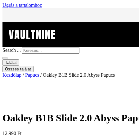
Ugrás a tartalomhoz
VAULTNINE
Search ...
Találat
Összes találat
Kezdőlap
/
Papucs
/ Oakley B1B Slide 2.0 Abyss Papucs
Oakley B1B Slide 2.0 Abyss Pap
12.990
Ft