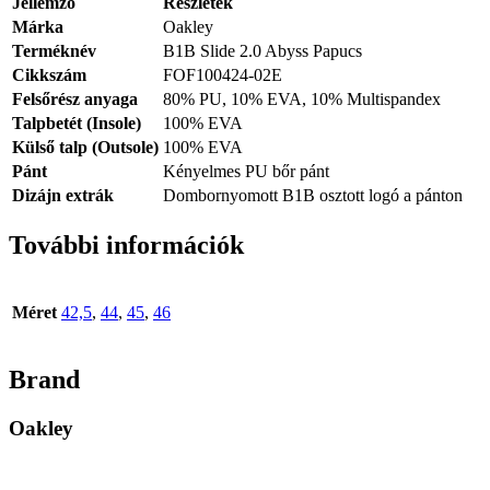
Jellemző
Részletek
Márka
Oakley
Terméknév
B1B Slide 2.0 Abyss Papucs
Cikkszám
FOF100424-02E
Felsőrész anyaga
80% PU, 10% EVA, 10% Multispandex
Talpbetét (Insole)
100% EVA
Külső talp (Outsole)
100% EVA
Pánt
Kényelmes PU bőr pánt
Dizájn extrák
Dombornyomott B1B osztott logó a pánton
További információk
Méret
42,5
,
44
,
45
,
46
Brand
Oakley