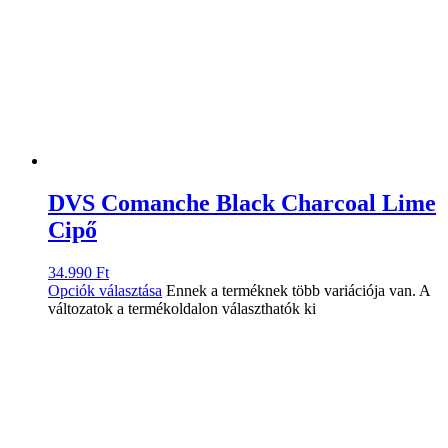
DVS Comanche Black Charcoal Lime
Cipő
34.990
Ft
Opciók választása
Ennek a terméknek több variációja van. A
változatok a termékoldalon választhatók ki