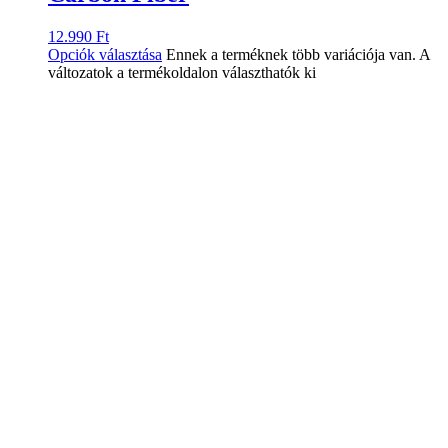
12.990
Ft
Opciók választása
Ennek a terméknek több variációja van. A
változatok a termékoldalon választhatók ki