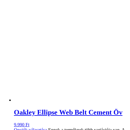
Oakley Ellipse Web Belt Cement Öv
9.990
Ft
Opciók választása
Ennek a terméknek több variációja van. A