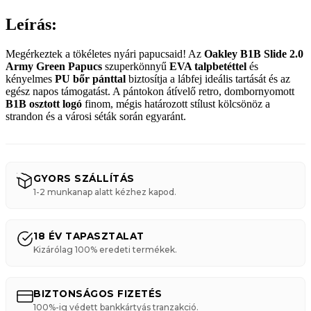
Leírás:
Megérkeztek a tökéletes nyári papucsaid! Az
Oakley B1B Slide 2.0
Army Green Papucs
szuperkönnyű
EVA talpbetéttel
és
kényelmes
PU bőr pánttal
biztosítja a lábfej ideális tartását és az
egész napos támogatást. A pántokon átívelő retro, dombornyomott
B1B osztott logó
finom, mégis határozott stílust kölcsönöz a
strandon és a városi séták során egyaránt.
GYORS SZÁLLÍTÁS
1-2 munkanap alatt kézhez kapod.
18 ÉV TAPASZTALAT
Kizárólag 100% eredeti termékek.
BIZTONSÁGOS FIZETÉS
100%-ig védett bankkártyás tranzakció.