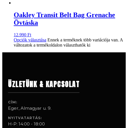
Oakley Transit Belt Bag Grenache
Övtáska
12.990
Ft
Opciók választása
Ennek a terméknek több variációja van. A
változatok a termékoldalon választhatók ki
ÜZLETÜNK & KAPCSOLAT
CÍM:
Eger, Almagyar u. 9.
NYITVATARTÁS:
H-P: 14:00 - 18:00