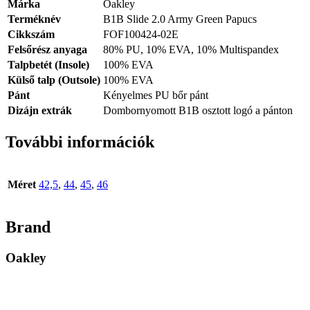
Márka
Oakley
Terméknév
B1B Slide 2.0 Army Green Papucs
Cikkszám
FOF100424-02E
Felsőrész anyaga
80% PU, 10% EVA, 10% Multispandex
Talpbetét (Insole)
100% EVA
Külső talp (Outsole)
100% EVA
Pánt
Kényelmes PU bőr pánt
Dizájn extrák
Dombornyomott B1B osztott logó a pánton
További információk
Méret
42,5
,
44
,
45
,
46
Brand
Oakley