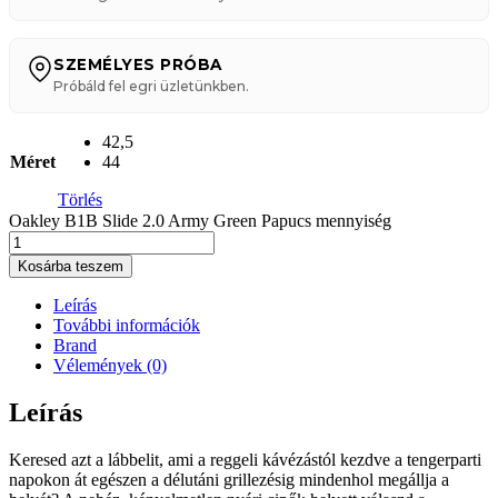
SZEMÉLYES PRÓBA
Próbáld fel egri üzletünkben.
42,5
Méret
44
Törlés
Oakley B1B Slide 2.0 Army Green Papucs mennyiség
Kosárba teszem
Leírás
További információk
Brand
Vélemények (0)
Leírás
Keresed azt a lábbelit, ami a reggeli kávézástól kezdve a tengerparti
napokon át egészen a délutáni grillezésig mindenhol megállja a