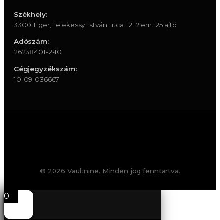
Székhely:
3300 Eger, Telekessy István utca 12. 2.em. 25.ajtó
Adószám:
26238401-2-10
Cégjegyzékszám:
10-09-036667
© 2026 Vaultnine. Minden jog fenntartva.
0