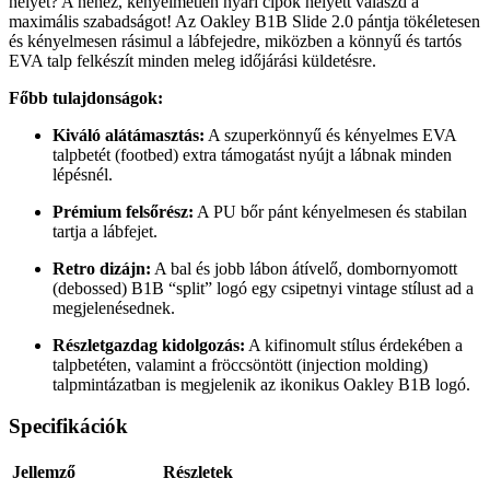
helyét? A nehéz, kényelmetlen nyári cipők helyett válaszd a
maximális szabadságot! Az Oakley B1B Slide 2.0 pántja tökéletesen
és kényelmesen rásimul a lábfejedre, miközben a könnyű és tartós
EVA talp felkészít minden meleg időjárási küldetésre.
Főbb tulajdonságok:
Kiváló alátámasztás:
A szuperkönnyű és kényelmes EVA
talpbetét (footbed) extra támogatást nyújt a lábnak minden
lépésnél.
Prémium felsőrész:
A PU bőr pánt kényelmesen és stabilan
tartja a lábfejet.
Retro dizájn:
A bal és jobb lábon átívelő, dombornyomott
(debossed) B1B “split” logó egy csipetnyi vintage stílust ad a
megjelenésednek.
Részletgazdag kidolgozás:
A kifinomult stílus érdekében a
talpbetéten, valamint a fröccsöntött (injection molding)
talpmintázatban is megjelenik az ikonikus Oakley B1B logó.
Specifikációk
Jellemző
Részletek