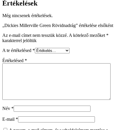
Értékelések
Még nincsenek értékelések.
„Dickies Millerville Green Rövidnadrág” értékelése elsőként
Az e-mail címet nem tesszük közzé.
A kötelező mezőket
*
karakterrel jelöltük
A te értékelésed
*
Értékelésed
*
Név
*
E-mail
*