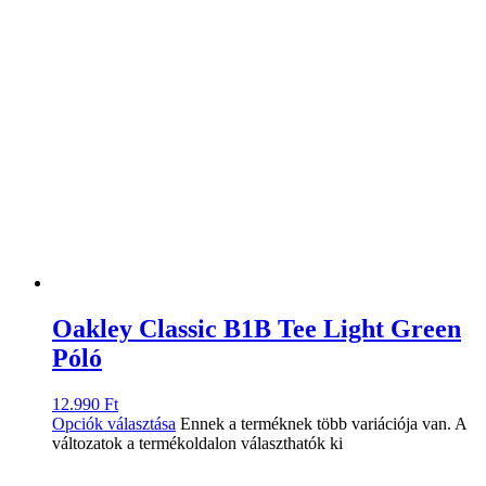
Oakley Classic B1B Tee Light Green
Póló
12.990
Ft
Opciók választása
Ennek a terméknek több variációja van. A
változatok a termékoldalon választhatók ki