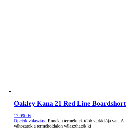
Oakley Kana 21 Red Line Boardshort
17.990
Ft
Opciók választása
Ennek a terméknek több variációja van. A
változatok a termékoldalon választhatók ki