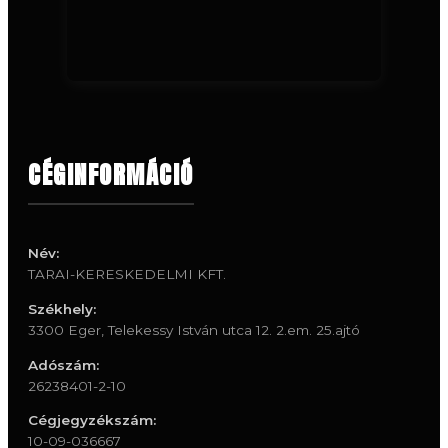
CÉGINFORMÁCIÓ
Név:
TARAI-KERESKEDELMI KFT.
Székhely:
3300 Eger, Telekessy István utca 12. 2.em. 25.ajtó
Adószám:
26238401-2-10
Cégjegyzékszám:
10-09-036667