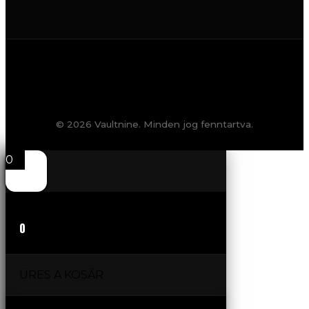
© 2026 Vaultnine. Minden jog fenntartva.
0
0
ÜRES A KOSÁR