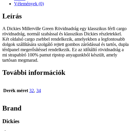
Vélemények (0)
Leírás
A Dickies Millerville Green Rövidnadrág egy klasszikus férfi cargo
rövidnadrág, normál szabással és klasszikus Dickies részletekkel.
Két oldalsó cargo zsebbel rendelkezik, amelyekben a legfontosabb
dolgok szállítására szolgáló rejtett gombos záródással és tartós, dupla
térdpanel megerősítéssel rendelkezik. Ez az időtálló rövidnadrág a
mi strapabíró 100% pamut ripstop anyagunkból készült, amely
tartósan megmarad.
További információk
Derék méret
32
,
34
Brand
Dickies