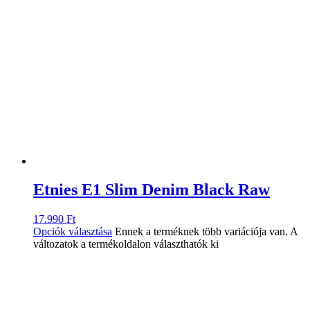
Etnies E1 Slim Denim Black Raw
17.990
Ft
Opciók választása
Ennek a terméknek több variációja van. A
változatok a termékoldalon választhatók ki