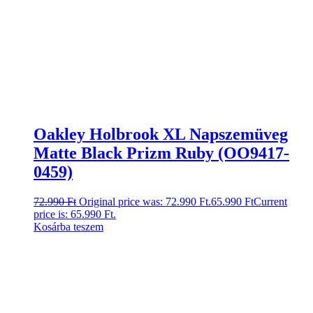
Oakley Holbrook XL Napszemüveg
Matte Black Prizm Ruby (OO9417-
0459)
72.990
Ft
Original price was: 72.990 Ft.
65.990
Ft
Current
price is: 65.990 Ft.
Kosárba teszem