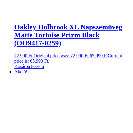
Oakley Holbrook XL Napszemüveg
Matte Tortoise Prizm Black
(OO9417-0259)
72.990
Ft
Original price was: 72.990 Ft.
65.990
Ft
Current
price is: 65.990 Ft.
Kosárba teszem
Akció!