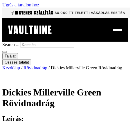
Ugrás a tartalomhoz
INGYENES SZÁLLÍTÁS
30.000 FT FELETTI VÁSÁRLÁS ESETÉN
VAULTNINE
Search ...
Találat
Összes találat
Kezdőlap
/
Rövidnadrág
/ Dickies Millerville Green Rövidnadrág
Dickies Millerville Green
Rövidnadrág
Leírás: