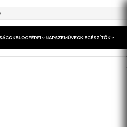
N
SÁGOK
BLOG
FÉRFI
NAPSZEMÜVEG
KIEGÉSZÍTŐK