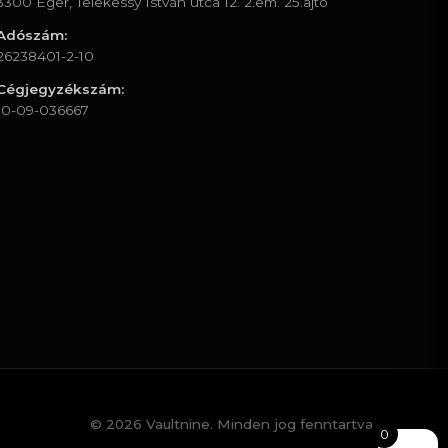
3300 Eger, Telekessy István utca 12. 2.em. 25.ajtó
Adószám:
26238401-2-10
Cégjegyzékszám:
10-09-036667
© 2026 Vaultnine. Minden jog fenntartva.
0