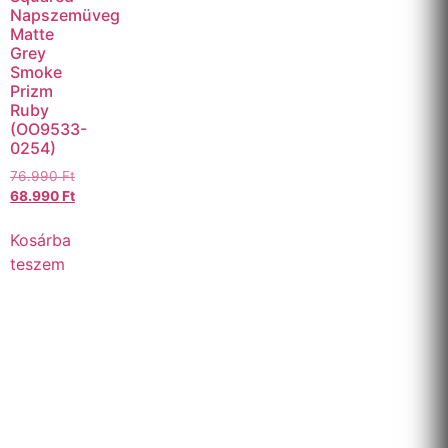
Napszemüveg
Matte
Grey
Smoke
Prizm
Ruby
(OO9533-
0254)
76.990
Ft
68.990
Ft
Kosárba
teszem