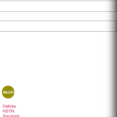
Akció!
Oakley
HSTN
Squared