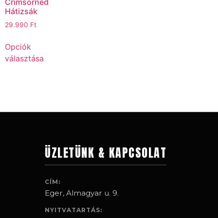
Crimsorned
Hátizsák
29.990
Ft
Opciók
választása
ÜZLETÜNK & KAPCSOLAT
CÍM:
Eger, Almagyar u. 9.
NYITVATARTÁS: