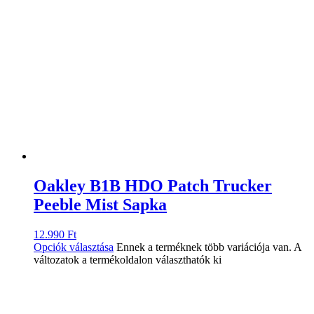
Oakley B1B HDO Patch Trucker
Peeble Mist Sapka
12.990
Ft
Opciók választása
Ennek a terméknek több variációja van. A
változatok a termékoldalon választhatók ki