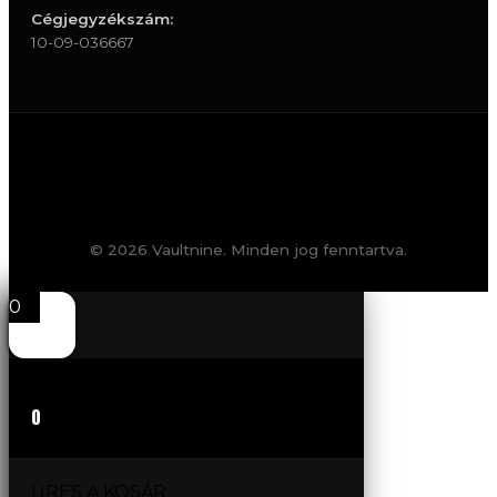
Cégjegyzékszám:
10-09-036667
© 2026 Vaultnine. Minden jog fenntartva.
0
0
ÜRES A KOSÁR