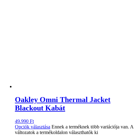
Oakley Omni Thermal Jacket
Blackout Kabát
49.990
Ft
Opciók választása
Ennek a terméknek több variációja van. A
változatok a termékoldalon választhatók ki