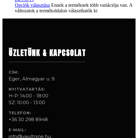
Opciók választása
Ennek a terméknek több variációja van. A
változatok a termékoldalon választhatók ki
ÜZLETÜNK & KAPCSOLAT
CÍM:
Eger, Almagyar u. 9.
NYITVATARTÁS:
H-P: 14:00 - 18:00
SZ: 10:00 - 13:00
TELEFON:
+36 30 298 8948
E-MAIL:
info@vaultnine.hu