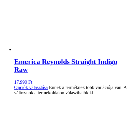
Emerica Reynolds Straight Indigo
Raw
17.990
Ft
Opciók választása
Ennek a terméknek több variációja van. A
változatok a termékoldalon választhatók ki