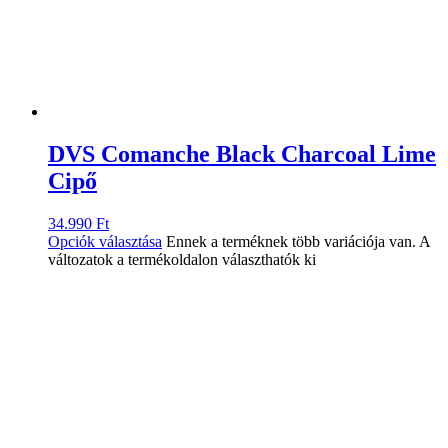
DVS Comanche Black Charcoal Lime
Cipő
34.990
Ft
Opciók választása
Ennek a terméknek több variációja van. A
változatok a termékoldalon választhatók ki