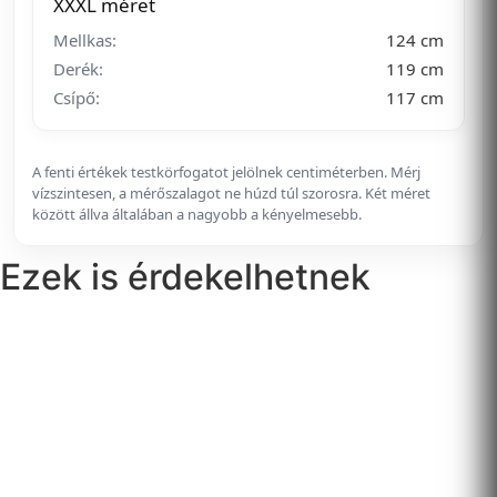
XXXL méret
Mellkas:
124 cm
Derék:
119 cm
Csípő:
117 cm
A fenti értékek testkörfogatot jelölnek centiméterben. Mérj
vízszintesen, a mérőszalagot ne húzd túl szorosra. Két méret
között állva általában a nagyobb a kényelmesebb.
Ezek is érdekelhetnek