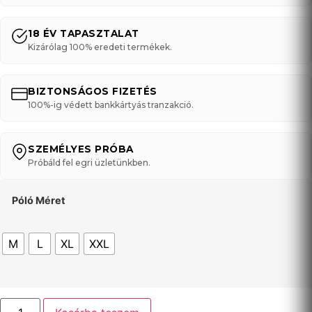
18 ÉV TAPASZTALAT
Kizárólag 100% eredeti termékek.
BIZTONSÁGOS FIZETÉS
100%-ig védett bankkártyás tranzakció.
SZEMÉLYES PRÓBA
Próbáld fel egri üzletünkben.
Póló Méret
M
L
XL
XXL