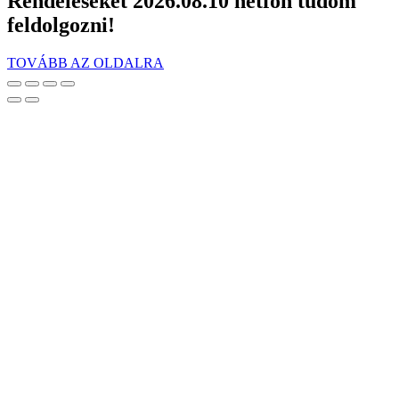
Rendeléseket 2026.08.10 hétfőn tudom
feldolgozni!
TOVÁBB AZ OLDALRA