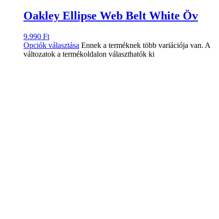
Oakley Ellipse Web Belt White Öv
9.990
Ft
Opciók választása
Ennek a terméknek több variációja van. A
változatok a termékoldalon választhatók ki