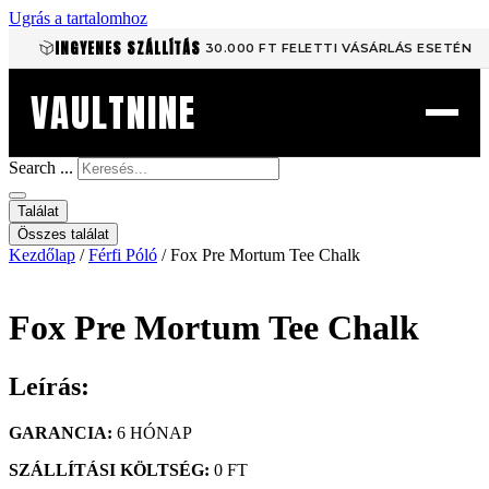
Ugrás a tartalomhoz
INGYENES SZÁLLÍTÁS
30.000 FT FELETTI VÁSÁRLÁS ESETÉN
VAULTNINE
Search ...
Találat
Összes találat
Kezdőlap
/
Férfi Póló
/ Fox Pre Mortum Tee Chalk
Fox Pre Mortum Tee Chalk
Leírás:
GARANCIA:
6 HÓNAP
SZÁLLÍTÁSI KÖLTSÉG:
0 FT