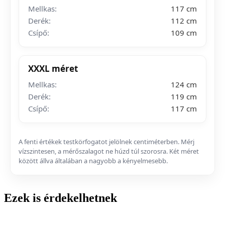
Mellkas:
117 cm
Derék:
112 cm
Csípő:
109 cm
XXXL méret
Mellkas:
124 cm
Derék:
119 cm
Csípő:
117 cm
A fenti értékek testkörfogatot jelölnek centiméterben. Mérj
vízszintesen, a mérőszalagot ne húzd túl szorosra. Két méret
között állva általában a nagyobb a kényelmesebb.
Ezek is érdekelhetnek