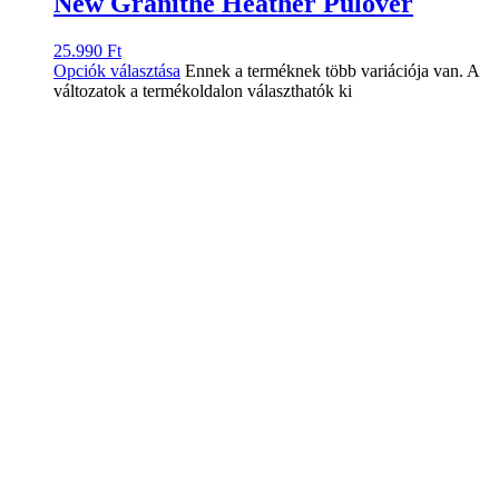
New Granithe Heather Pulóver
25.990
Ft
Opciók választása
Ennek a terméknek több variációja van. A
változatok a termékoldalon választhatók ki