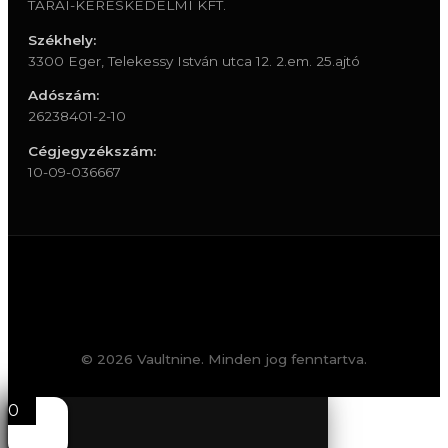
TARAI-KERESKEDELMI KFT.
Székhely:
3300 Eger, Telekessy István utca 12. 2.em. 25.ajtó
Adószám:
26238401-2-10
Cégjegyzékszám:
10-09-036667
© 2026 Vaultnine. Minden jog fenntartva.
0