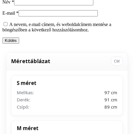
Név
*
E-mail
*
A nevem, e-mail címem, és weboldalcímem mentése a
böngészőben a következő hozzászólásomhoz.
Mérettáblázat
CM
S méret
Mellkas:
97 cm
Derék:
91 cm
Csípő:
89 cm
M méret