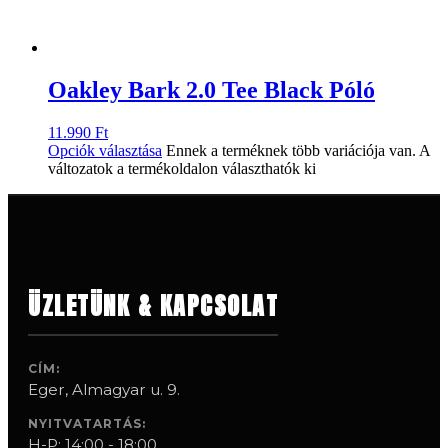
Oakley Bark 2.0 Tee Black Póló
11.990
Ft
Opciók választása
Ennek a terméknek több variációja van. A
változatok a termékoldalon választhatók ki
ÜZLETÜNK & KAPCSOLAT
CÍM:
Eger, Almagyar u. 9.
NYITVATARTÁS:
H-P: 14:00 - 18:00