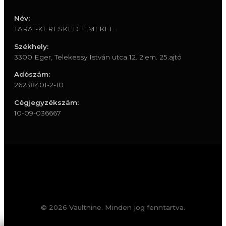
Név:
TARAI-KERESKEDELMI KFT.
Székhely:
3300 Eger, Telekessy István utca 12. 2.em. 25.ajtó
Adószám:
26238401-2-10
Cégjegyzékszám:
10-09-036667
© 2026 Vaultnine. Minden jog fenntartva.