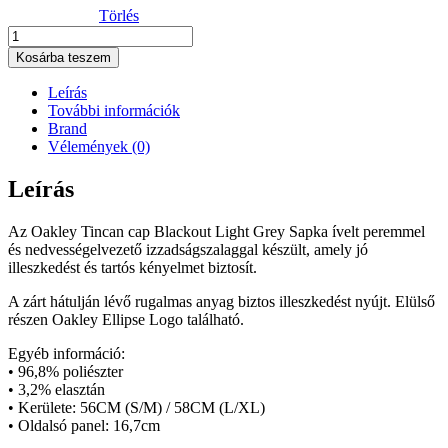
Törlés
Oakley
Tincan
Kosárba teszem
cap
Blackout
Leírás
Light
További információk
Grey
Brand
Sapka
Vélemények (0)
mennyiség
Leírás
Az Oakley Tincan cap Blackout Light Grey Sapka ívelt peremmel
és nedvességelvezető izzadságszalaggal készült, amely jó
illeszkedést és tartós kényelmet biztosít.
A zárt hátulján lévő rugalmas anyag biztos illeszkedést nyújt. Elülső
részen Oakley Ellipse Logo található.
Egyéb információ:
• 96,8% poliészter
• 3,2% elasztán
• Kerülete: 56CM (S/M) / 58CM (L/XL)
• Oldalsó panel: 16,7cm