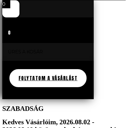
0
0
ÜRES A KOSÁR
FOLYTATOM A VÁSÁRLÁST
SZABADSÁG
Kedves Vásárlóim, 2026.08.02 -