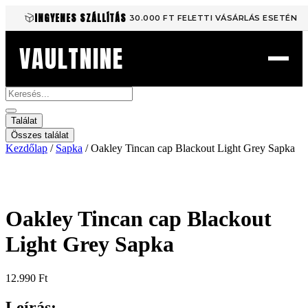
Ugrás
INGYENES SZÁLLÍTÁS
30.000 FT FELETTI VÁSÁRLÁS ESETÉN
a
tartalomhoz
VAULTNINE
Search
...
Találat
Összes találat
Kezdőlap
/
Sapka
/ Oakley Tincan cap Blackout Light Grey Sapka
Oakley Tincan cap Blackout
Light Grey Sapka
12.990
Ft
Leírás: