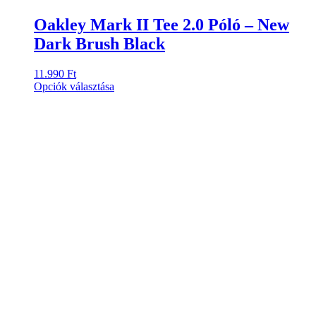
Oakley Mark II Tee 2.0 Póló – New
Dark Brush Black
11.990
Ft
Ennek
Opciók választása
a
terméknek
több
variációja
van.
A
változatok
a
termékoldalon
választhatók
ki