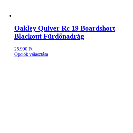
Oakley Quiver Rc 19 Boardshort
Blackout Fürdőnadrág
25.990
Ft
Ennek
Opciók választása
a
terméknek
több
variációja
van.
A
változatok
a
termékoldalon
választhatók
ki