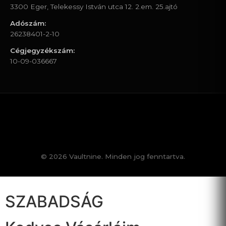
3300 Eger, Telekessy István utca 12. 2.em. 25.ajtó
Adószám:
26238401-2-10
Cégjegyzékszám:
10-09-036667
© 2026 Vaultnine. Minden jog fenntartva.
SZABADSÁG