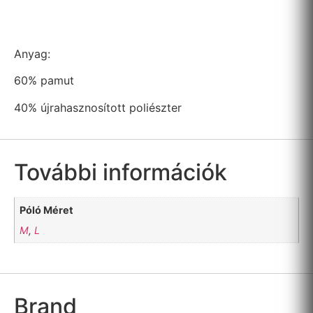
Anyag:
60% pamut
40% újrahasznosított poliészter
További információk
Póló Méret
M
,
L
Brand