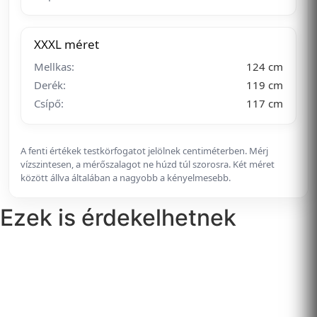
XXXL méret
Mellkas:
124 cm
Derék:
119 cm
Csípő:
117 cm
A fenti értékek testkörfogatot jelölnek centiméterben. Mérj
vízszintesen, a mérőszalagot ne húzd túl szorosra. Két méret
között állva általában a nagyobb a kényelmesebb.
Ezek is érdekelhetnek