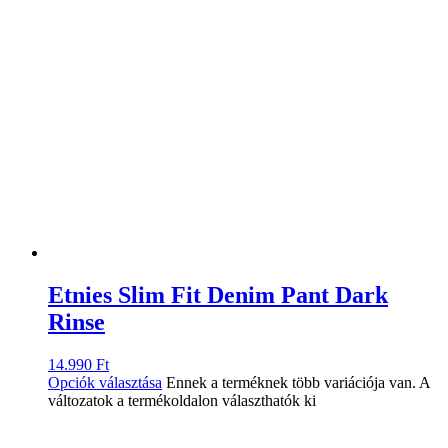
Etnies Slim Fit Denim Pant Dark
Rinse
14.990
Ft
Opciók választása
Ennek a terméknek több variációja van. A
változatok a termékoldalon választhatók ki