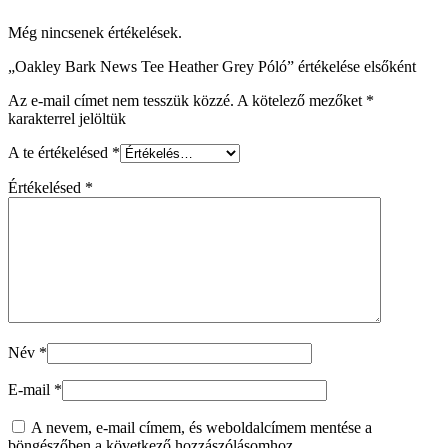
Még nincsenek értékelések.
„Oakley Bark News Tee Heather Grey Póló” értékelése elsőként
Az e-mail címet nem tesszük közzé.
A kötelező mezőket
*
karakterrel jelöltük
A te értékelésed
*
Értékelésed
*
Név
*
E-mail
*
A nevem, e-mail címem, és weboldalcímem mentése a
böngészőben a következő hozzászólásomhoz.