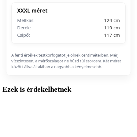
XXXL méret
Mellkas:
124 cm
Derék:
119 cm
Csípő:
117 cm
A fenti értékek testkörfogatot jelölnek centiméterben. Mérj
vízszintesen, a mérőszalagot ne húzd túl szorosra. Két méret
között állva általában a nagyobb a kényelmesebb.
Ezek is érdekelhetnek