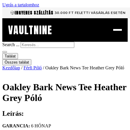
Ugrás a tartalomhoz
INGYENES SZÁLLÍTÁS
30.000 FT FELETTI VÁSÁRLÁS ESETÉN
VAULTNINE
Search ...
Találat
Összes találat
Kezdőlap
/
Férfi Póló
/ Oakley Bark News Tee Heather Grey Póló
Oakley Bark News Tee Heather
Grey Póló
Leírás:
GARANCIA:
6 HÓNAP