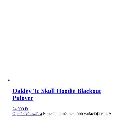
Oakley Tc Skull Hoodie Blackout
Pulóver
24.990
Ft
Opciók választása
Ennek a terméknek több variációja van. A