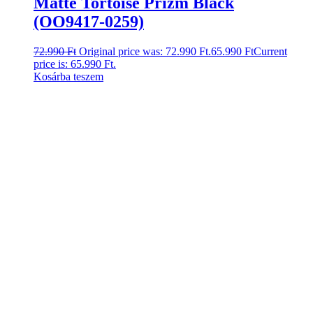
Matte Tortoise Prizm Black
(OO9417-0259)
72.990
Ft
Original price was: 72.990 Ft.
65.990
Ft
Current
price is: 65.990 Ft.
Kosárba teszem