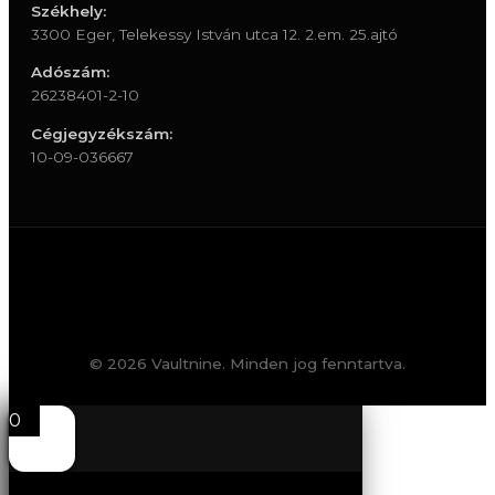
Székhely:
3300 Eger, Telekessy István utca 12. 2.em. 25.ajtó
Adószám:
26238401-2-10
Cégjegyzékszám:
10-09-036667
© 2026 Vaultnine. Minden jog fenntartva.
0