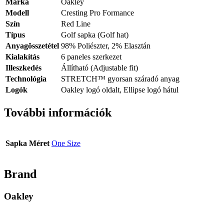
Márka
Oakley
Modell
Cresting Pro Formance
Szín
Red Line
Típus
Golf sapka (Golf hat)
Anyagösszetétel
98% Poliészter, 2% Elasztán
Kialakítás
6 paneles szerkezet
Illeszkedés
Állítható (Adjustable fit)
Technológia
STRETCH™ gyorsan száradó anyag
Logók
Oakley logó oldalt, Ellipse logó hátul
További információk
Sapka Méret
One Size
Brand
Oakley