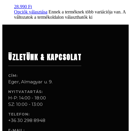
28.990
Ft
Opciók választása
Ennek a terméknek több variációja van. A
változatok a termékoldalon választhatók ki
ÜZLETÜNK & KAPCSOLAT
CÍM:
Eger, Almagyar u. 9.
NYITVATARTÁS:
H-P: 14:00 - 18:00
SZ: 10:00 - 13:00
TELEFON:
+36 30 298 8948
E-MAIL: