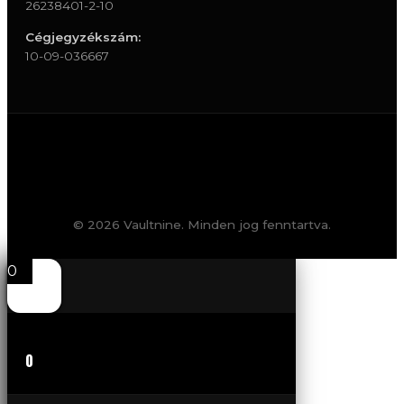
26238401-2-10
Cégjegyzékszám:
10-09-036667
© 2026 Vaultnine. Minden jog fenntartva.
0
0