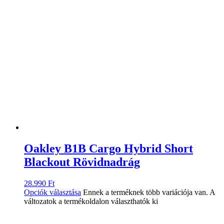
Oakley B1B Cargo Hybrid Short
Blackout Rövidnadrág
28.990
Ft
Opciók választása
Ennek a terméknek több variációja van. A
változatok a termékoldalon választhatók ki