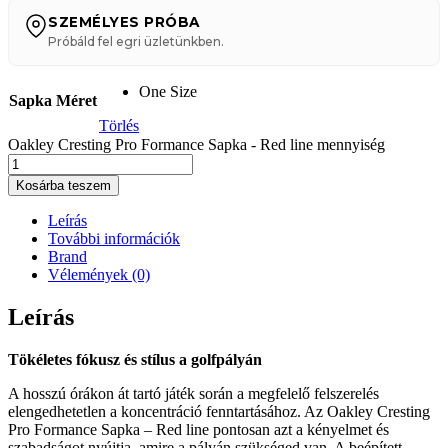
SZEMÉLYES PRÓBA
Próbáld fel egri üzletünkben.
One Size
Sapka Méret
Törlés
Oakley Cresting Pro Formance Sapka - Red line mennyiség
Kosárba teszem
Leírás
További információk
Brand
Vélemények (0)
Leírás
Tökéletes fókusz és stílus a golfpályán
A hosszú órákon át tartó játék során a megfelelő felszerelés
elengedhetetlen a koncentráció fenntartásához. Az Oakley Cresting
Pro Formance Sapka – Red line pontosan azt a kényelmet és
szabadságot nyújtja, amire a pályán szükséged van. A beépített