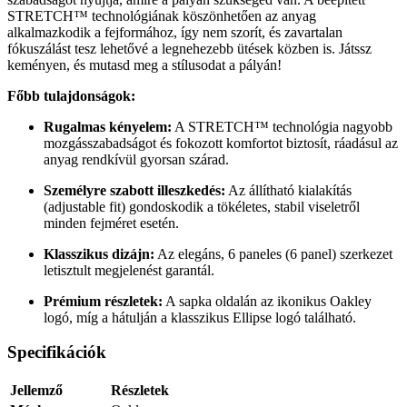
STRETCH™ technológiának köszönhetően az anyag
alkalmazkodik a fejformához, így nem szorít, és zavartalan
fókuszálást tesz lehetővé a legnehezebb ütések közben is. Játssz
keményen, és mutasd meg a stílusodat a pályán!
Főbb tulajdonságok:
Rugalmas kényelem:
A STRETCH™ technológia nagyobb
mozgásszabadságot és fokozott komfortot biztosít, ráadásul az
anyag rendkívül gyorsan szárad.
Személyre szabott illeszkedés:
Az állítható kialakítás
(adjustable fit) gondoskodik a tökéletes, stabil viseletről
minden fejméret esetén.
Klasszikus dizájn:
Az elegáns, 6 paneles (6 panel) szerkezet
letisztult megjelenést garantál.
Prémium részletek:
A sapka oldalán az ikonikus Oakley
logó, míg a hátulján a klasszikus Ellipse logó található.
Specifikációk
Jellemző
Részletek