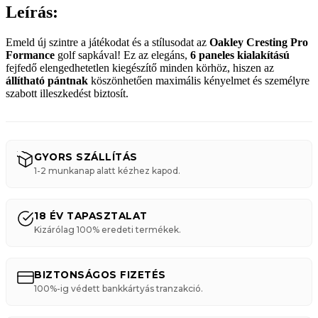
Leírás:
Emeld új szintre a játékodat és a stílusodat az
Oakley Cresting Pro
Formance
golf sapkával! Ez az elegáns,
6 paneles kialakítású
fejfedő elengedhetetlen kiegészítő minden körhöz, hiszen az
állítható pántnak
köszönhetően maximális kényelmet és személyre
szabott illeszkedést biztosít.
GYORS SZÁLLÍTÁS
1-2 munkanap alatt kézhez kapod.
18 ÉV TAPASZTALAT
Kizárólag 100% eredeti termékek.
BIZTONSÁGOS FIZETÉS
100%-ig védett bankkártyás tranzakció.