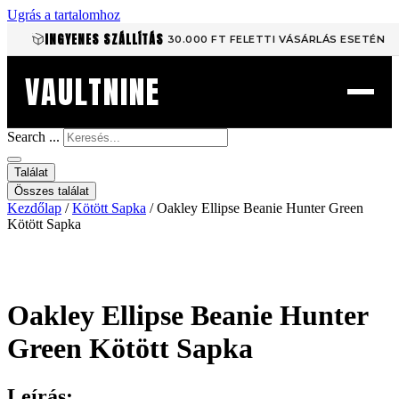
Ugrás a tartalomhoz
INGYENES SZÁLLÍTÁS
30.000 FT FELETTI VÁSÁRLÁS ESETÉN
VAULTNINE
Search ...
Találat
Összes találat
Kezdőlap
/
Kötött Sapka
/ Oakley Ellipse Beanie Hunter Green
Kötött Sapka
Oakley Ellipse Beanie Hunter
Green Kötött Sapka
Leírás: