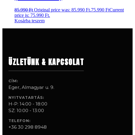
85.990
Ft
Original price was: 85.990 Ft.
75.990
Ft
Current
price is: 75.990 Ft.
Kosárba teszem
ÜZLETÜNK & KAPCSOLAT
CÍM:
Eger, Almagyar u. 9.
NYITVATARTÁS:
H-P: 14:00 - 18:00
SZ: 10:00 - 13:00
TELEFON:
+36 30 298 8948