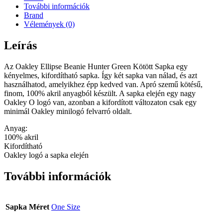
További információk
Brand
Vélemények (0)
Leírás
Az Oakley Ellipse Beanie Hunter Green Kötött Sapka egy
kényelmes, kifordítható sapka. Így két sapka van nálad, és azt
használhatod, amelyikhez épp kedved van. Apró szemű kötésű,
finom, 100% akril anyagból készült. A sapka elején egy nagy
Oakley O logó van, azonban a kifordított változaton csak egy
minimál Oakley minilogó felvarró oldalt.
Anyag:
100% akril
Kifordítható
Oakley logó a sapka elején
További információk
Sapka Méret
One Size