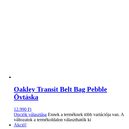
Oakley Transit Belt Bag Pebble
Övtáska
12.990
Ft
Opciók választása
Ennek a terméknek több variációja van. A
változatok a termékoldalon választhatók ki
Akció!