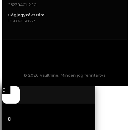
26238401-2-10
Cégjegyzékszám:
10-09-036667
© 2026 Vaultnine. Minden jog fenntartva.
0
0