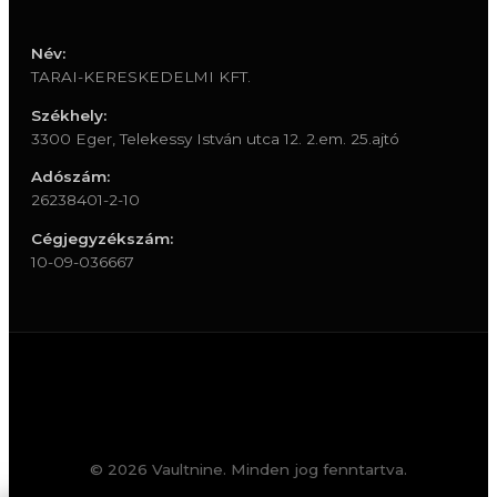
Név:
TARAI-KERESKEDELMI KFT.
Székhely:
3300 Eger, Telekessy István utca 12. 2.em. 25.ajtó
Adószám:
26238401-2-10
Cégjegyzékszám:
10-09-036667
© 2026 Vaultnine. Minden jog fenntartva.