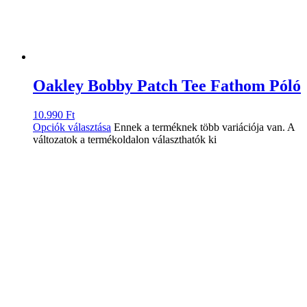
Oakley Bobby Patch Tee Fathom Póló
10.990
Ft
Opciók választása
Ennek a terméknek több variációja van. A
változatok a termékoldalon választhatók ki