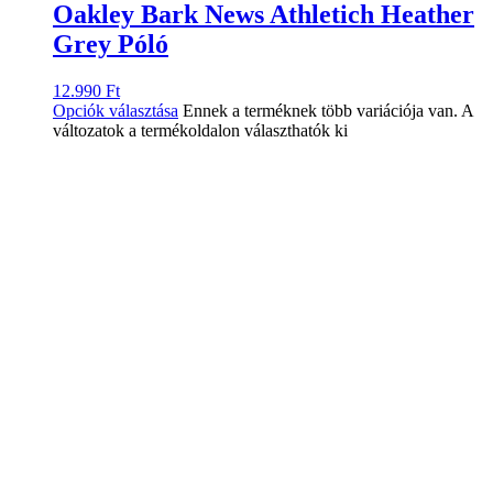
Oakley Bark News Athletich Heather
Grey Póló
12.990
Ft
Opciók választása
Ennek a terméknek több variációja van. A
változatok a termékoldalon választhatók ki