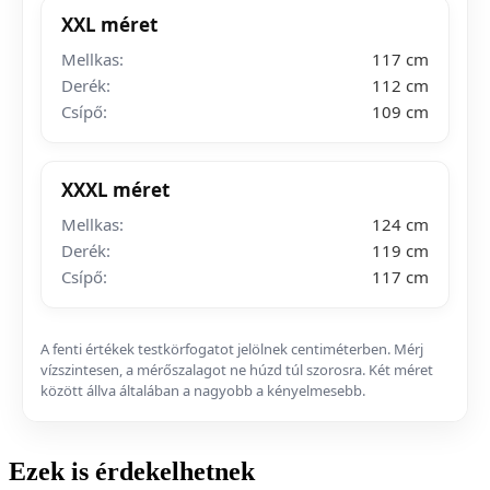
XXL méret
Mellkas:
117 cm
Derék:
112 cm
Csípő:
109 cm
XXXL méret
Mellkas:
124 cm
Derék:
119 cm
Csípő:
117 cm
A fenti értékek testkörfogatot jelölnek centiméterben. Mérj
vízszintesen, a mérőszalagot ne húzd túl szorosra. Két méret
között állva általában a nagyobb a kényelmesebb.
Ezek is érdekelhetnek