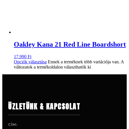
Oakley Kana 21 Red Line Boardshort
17.990
Ft
Opciók választása
Ennek a terméknek több variációja van. A
változatok a termékoldalon választhatók ki
ÜZLETÜNK & KAPCSOLAT
CÍM: