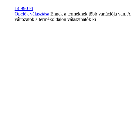
14.990
Ft
Opciók választása
Ennek a terméknek több variációja van. A
változatok a termékoldalon választhatók ki