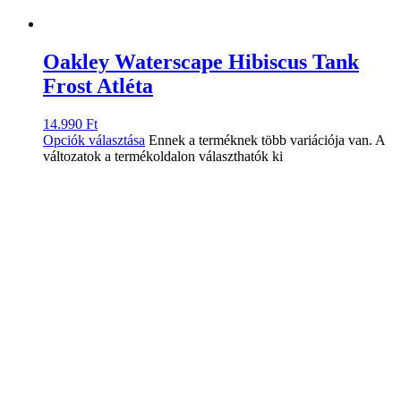
Oakley Waterscape Hibiscus Tank
Frost Atléta
14.990
Ft
Opciók választása
Ennek a terméknek több variációja van. A
változatok a termékoldalon választhatók ki