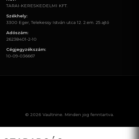
TARAI-KERESKEDELMI KFT.
Székhely:
3300 Eger, Telekessy István utca 12. 2.em. 25.ajtó
Adószám:
26238401-2-10
Cégjegyzékszám:
10-09-036667
© 2026 Vaultnine. Minden jog fenntartva.