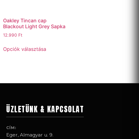
Oakley Tincan cap
Blackout Light Grey Sapka
12.990
Ft
Opciók választása
ÜZLETÜNK & KAPCSOLAT
CÍM:
Eger, Almagyar u. 9.