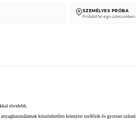
SZEMÉLYES PRÓBA
Próbáld fel egri üzletünkben.
kkal rövidebb.
yaghasználatnak köszönhetően könnyen szellőzik és gyorsan szárad. E