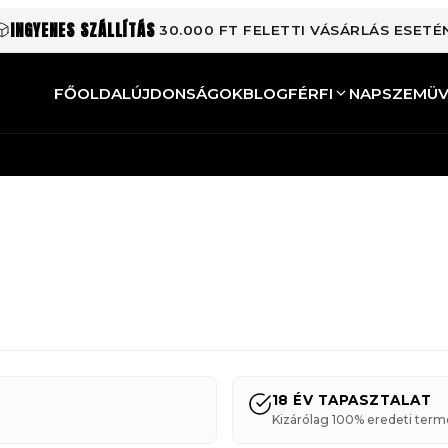
INGYENES SZÁLLÍTÁS
30.000 FT FELETTI VÁSÁRLÁS ESETÉ
FŐOLDAL
ÚJDONSÁGOK
BLOG
FÉRFI
NAPSZEMÜ
18 ÉV TAPASZTALAT
Kizárólag 100% eredeti term