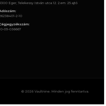
3300 Eger, Telekessy István utca 12. 2.em. 25.ajtó
Adószám:
26238401-2-10
Cégjegyzékszám:
10-09-036667
© 2026 Vaultnine. Minden jog fenntartva.