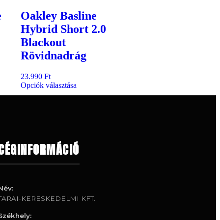
e
Oakley Basline
Hybrid Short 2.0
Blackout
Rövidnadrág
23.990
Ft
Opciók választása
CÉGINFORMÁCIÓ
Név:
TARAI-KERESKEDELMI KFT.
Székhely: