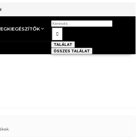
N
VEG
KIEGÉSZÍTŐK
TALÁLAT
ÖSSZES TALÁLAT
ékek.