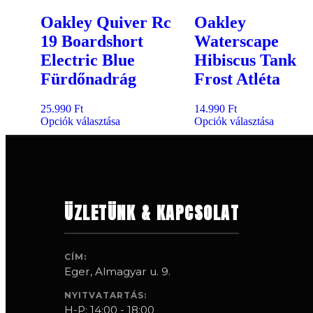
Oakley Quiver Rc
Oakley
19 Boardshort
Waterscape
Electric Blue
Hibiscus Tank
Fürdőnadrág
Frost Atléta
25.990
Ft
14.990
Ft
Opciók választása
Opciók választása
ÜZLETÜNK & KAPCSOLAT
CÍM:
Eger, Almagyar u. 9.
NYITVATARTÁS:
H-P: 14:00 - 18:00