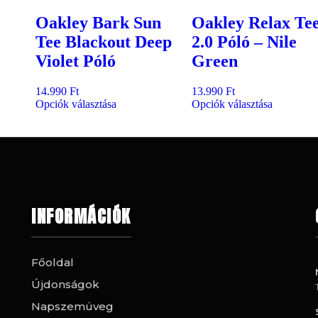
Oakley Bark Sun
Oakley Relax Te
Tee Blackout Deep
2.0 Póló – Nile
Violet Póló
Green
14.990
Ft
13.990
Ft
Opciók választása
Opciók választása
INFORMÁCIÓK
Főoldal
Újdonságok
Napszemüveg