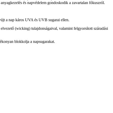
ett anyagkezelés és napvédelem gondoskodik a zavartalan fókuszról.
újt a nap káros UVA és UVB sugarai ellen.
ezető (wicking) tulajdonságaival, valamint felgyorsított száradási
atékonyan blokkolja a napsugarakat.