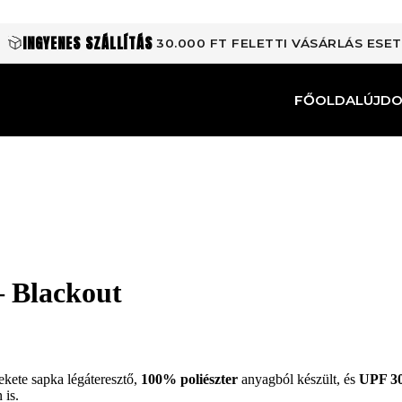
INGYENES SZÁLLÍTÁS
30.000 FT FELETTI VÁSÁRLÁS ESE
FŐOLDAL
ÚJD
– Blackout
ekete sapka légáteresztő,
100% poliészter
anyagból készült, és
UPF 3
 is.