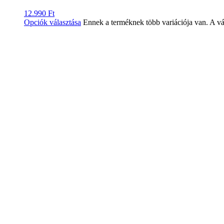
12.990
Ft
Opciók választása
Ennek a terméknek több variációja van. A vá