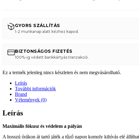
GYORS SZÁLLÍTÁS
1-2 munkanap alatt kézhez kapod.
BIZTONSÁGOS FIZETÉS
100%-ig védett bankkártyás tranzakció.
Ez a termék jelenleg nincs készleten és nem megvásárolható.
Leírás
További információk
Brand
Vélemények (0)
Leírás
Maximális fókusz és védelem a pályán
A hosszú órákon át tartó játék a tűző napon komoly kihívás elé állít