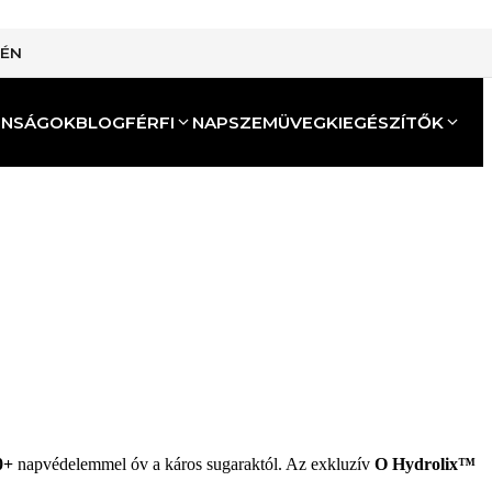
TÉN
ONSÁGOK
BLOG
FÉRFI
NAPSZEMÜVEG
KIEGÉSZÍTŐK
0+
napvédelemmel óv a káros sugaraktól. Az exkluzív
O Hydrolix™