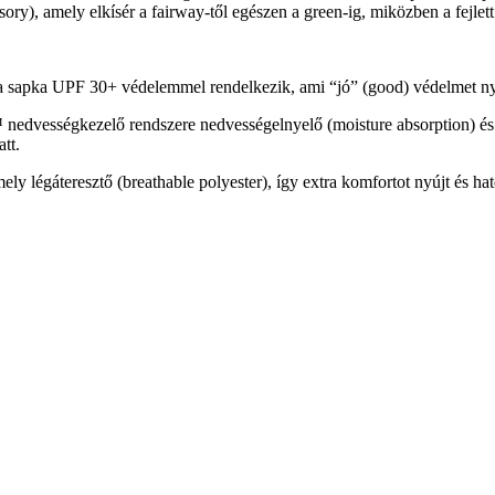
ssory), amely elkísér a fairway-től egészen a green-ig, miközben a fejl
a sapka UPF 30+ védelemmel rendelkezik, ami “jó” (good) védelmet ny
dvességkezelő rendszere nedvességelnyelő (moisture absorption) és elv
tt.
ly légáteresztő (breathable polyester), így extra komfortot nyújt és h