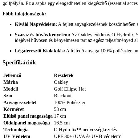
golfpályán. Ez a sapka egy elengedhetetlen kiegészítő (essential acce
Főbb tulajdonságok:
Kiváló Napvédelem:
A fejlett anyagkezelésnek köszönhetően 
Száraz és hűvös kényelem:
Az Oakley exkluzív O Hydrolix™ ne
idejével hűvösen és kényelmesen tart az egész teljesítményed ala
Légáteresztő Kialakítás:
A fejfedő anyaga 100% poliészter, ame
Specifikációk
Jellemző
Részletek
Márka
Oakley
Modell
Golf Ellipse Hat
Szín
Blackout
Anyagösszetétel
100% Poliészter
Körméret
58 cm
Elülső panel magassága
17 cm
Oldalpanel magassága
16.5 cm
Technológia
O Hydrolix™ nedvességkezelés
UV Védelem
UPF 30+ (UVA és UVB védelem)