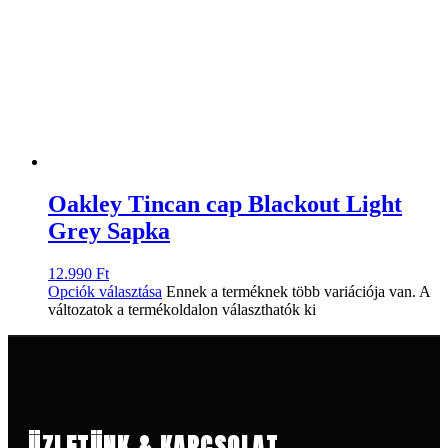
Oakley Tincan cap Blackout Light
Grey Sapka
12.990
Ft
Opciók választása
Ennek a terméknek több variációja van. A
változatok a termékoldalon választhatók ki
ÜZLETÜNK & KAPCSOLAT