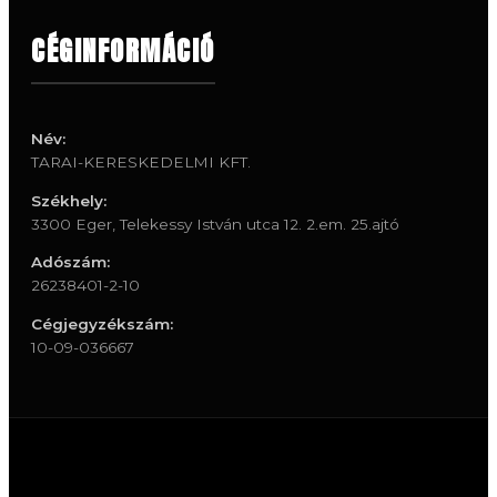
CÉGINFORMÁCIÓ
Név:
TARAI-KERESKEDELMI KFT.
Székhely:
3300 Eger, Telekessy István utca 12. 2.em. 25.ajtó
Adószám:
26238401-2-10
Cégjegyzékszám:
10-09-036667