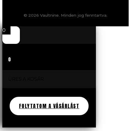
© 2026 Vaultnine. Minden jog fenntartva.
0
0
ÜRES A KOSÁR
FOLYTATOM A VÁSÁRLÁST