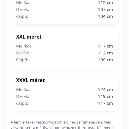
Mellkas:
112 cm
Derék:
107 cm
Csípő:
104 cm
XXL méret
Mellkas:
117 cm
Derék:
112 cm
Csípő:
109 cm
XXXL méret
Mellkas:
124 cm
Derék:
119 cm
Csípő:
117 cm
A fenti értékek testkörfogatot jelölnek centiméterben. Mérj
vízszintesen, a mérőszalagot ne húzd túl szorosra. Két méret