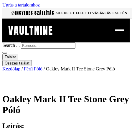
Ugrás a tartalomhoz
INGYENES SZÁLLÍTÁS
30.000 FT FELETTI VÁSÁRLÁS ESETÉN
VAULTNINE
Search ...
Találat
Összes találat
Kezdőlap
/
Férfi Póló
/ Oakley Mark II Tee Stone Grey Póló
Oakley Mark II Tee Stone Grey
Póló
Leírás: