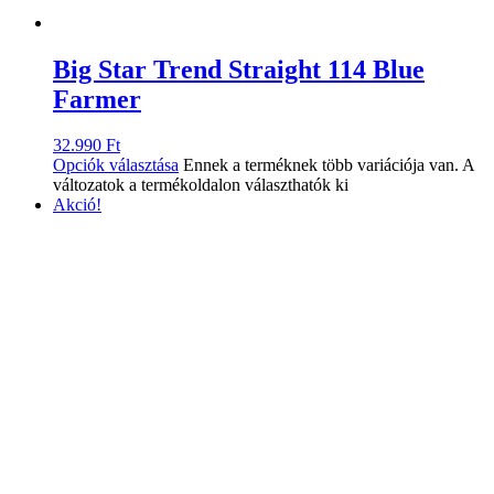
Big Star Trend Straight 114 Blue
Farmer
32.990
Ft
Opciók választása
Ennek a terméknek több variációja van. A
változatok a termékoldalon választhatók ki
Akció!