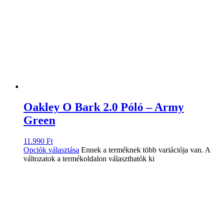
Oakley O Bark 2.0 Póló – Army
Green
11.990
Ft
Opciók választása
Ennek a terméknek több variációja van. A
változatok a termékoldalon választhatók ki