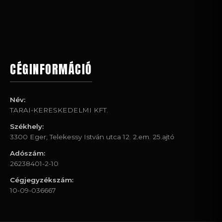
CÉGINFORMÁCIÓ
Név:
TARAI-KERESKEDELMI KFT.
Székhely:
3300 Eger, Telekessy István utca 12. 2.em. 25.ajtó
Adószám:
26238401-2-10
Cégjegyzékszám:
10-09-036667