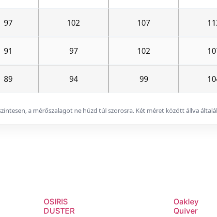
97
102
107
11
91
97
102
10
89
94
99
10
zszintesen, a mérőszalagot ne húzd túl szorosra. Két méret között állva ált
OSIRIS
Oakley
DUSTER
Quiver