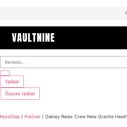
VAULTNINE
Találat
Összes találat
Kezdőlap
/
Pulóver
/ Oakley Relax Crew New Granite Heat