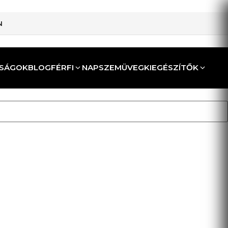
N
SÁGOK
BLOG
FÉRFI
NAPSZEMÜVEG
KIEGÉSZÍTŐK