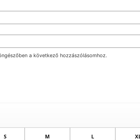
böngészőben a következő hozzászólásomhoz.
S
M
L
X