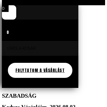
0
0
ÜRES A KOSÁR
FOLYTATOM A VÁSÁRLÁST
SZABADSÁG
Kedves Vásárlóim, 2026.08.02 -