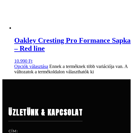
Oakley Cresting Pro Formance Sapka
– Red line
10.990
Ft
Opciók választása
Ennek a terméknek több variációja van. A
változatok a termékoldalon választhatók ki
ÜZLETÜNK & KAPCSOLAT
CÍM: