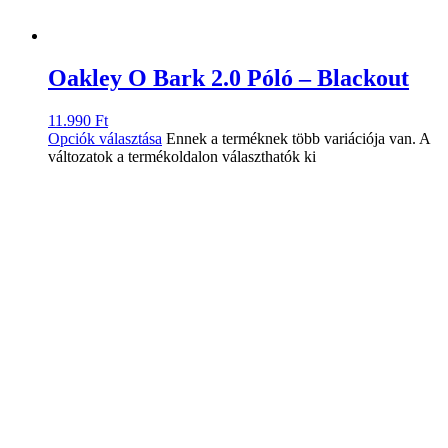
Oakley O Bark 2.0 Póló – Blackout
11.990
Ft
Opciók választása
Ennek a terméknek több variációja van. A
változatok a termékoldalon választhatók ki