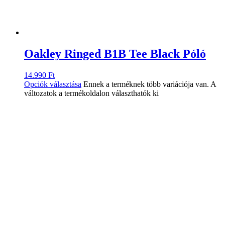
Oakley Ringed B1B Tee Black Póló
14.990
Ft
Opciók választása
Ennek a terméknek több variációja van. A
változatok a termékoldalon választhatók ki