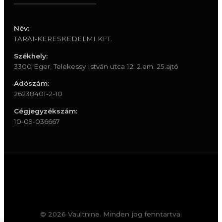
Név:
TARAI-KERESKEDELMI KFT.
Székhely:
3300 Eger, Telekessy István utca 12. 2.em. 25.ajtó
Adószám:
26238401-2-10
Cégjegyzékszám:
10-09-036667
© 2026 Vaultnine. Minden jog fenntartva.