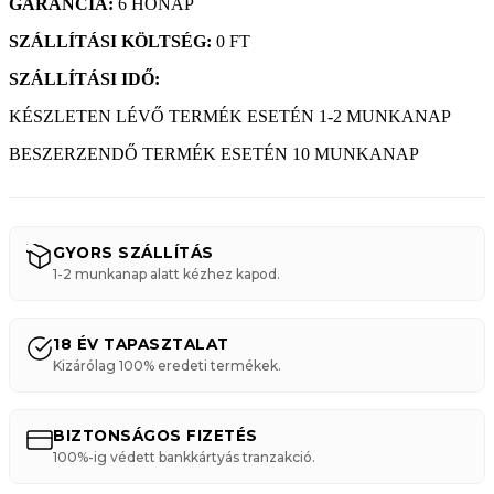
GARANCIA:
6 HÓNAP
SZÁLLÍTÁSI KÖLTSÉG:
0 FT
SZÁLLÍTÁSI IDŐ:
KÉSZLETEN LÉVŐ TERMÉK ESETÉN 1-2 MUNKANAP
BESZERZENDŐ TERMÉK ESETÉN 10 MUNKANAP
GYORS SZÁLLÍTÁS
1-2 munkanap alatt kézhez kapod.
18 ÉV TAPASZTALAT
Kizárólag 100% eredeti termékek.
BIZTONSÁGOS FIZETÉS
100%-ig védett bankkártyás tranzakció.