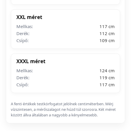
XXL méret
Mellkas:
117 cm
Derék:
112 cm
Csípő:
109 cm
XXXL méret
Mellkas:
124 cm
Derék:
119 cm
Csípő:
117 cm
A fenti értékek testkörfogatot jelölnek centiméterben. Mérj
vízszintesen, a mérőszalagot ne húzd túl szorosra. Két méret
között állva általában a nagyobb a kényelmesebb.