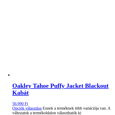
Oakley Tahoe Puffy Jacket Blackout
Kabát
56.990
Ft
Opciók választása
Ennek a terméknek több variációja van. A
változatok a termékoldalon választhatók ki