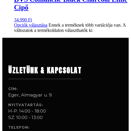
Cipő
34.990
Ft
Opciók választása
Ennek a terméknek több variációja van. A
változatok a termékoldalon választhatók ki
ÜZLETÜNK & KAPCSOLAT
CÍM:
Eger, Almagyar u. 9.
NYITVATARTÁS:
H-P: 14:00 - 18:00
SZ: 10:00 - 13:00
TELEFON: