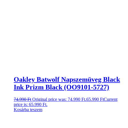
Oakley Batwolf Napszemüveg Black
Ink Prizm Black (OO9101-5727)
74.990
Ft
Original price was: 74.990 Ft.
65.990
Ft
Current
price is: 65.990 Ft.
Kosárba teszem