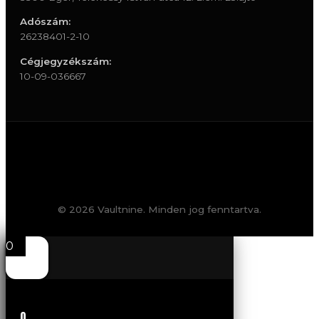
Adószám:
26238401-2-10
Cégjegyzékszám:
10-09-036667
© 2026 Vaultnine. Minden jog fenntartva.
0
0