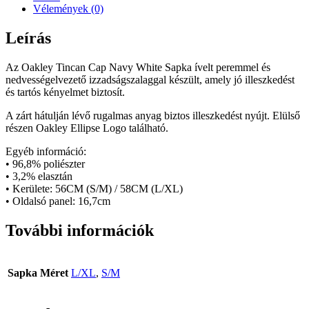
Vélemények (0)
Leírás
Az Oakley Tincan Cap Navy White Sapka ívelt peremmel és
nedvességelvezető izzadságszalaggal készült, amely jó illeszkedést
és tartós kényelmet biztosít.
A zárt hátulján lévő rugalmas anyag biztos illeszkedést nyújt. Elülső
részen Oakley Ellipse Logo található.
Egyéb információ:
• 96,8% poliészter
• 3,2% elasztán
• Kerülete: 56CM (S/M) / 58CM (L/XL)
• Oldalsó panel: 16,7cm
További információk
Sapka Méret
L/XL
,
S/M