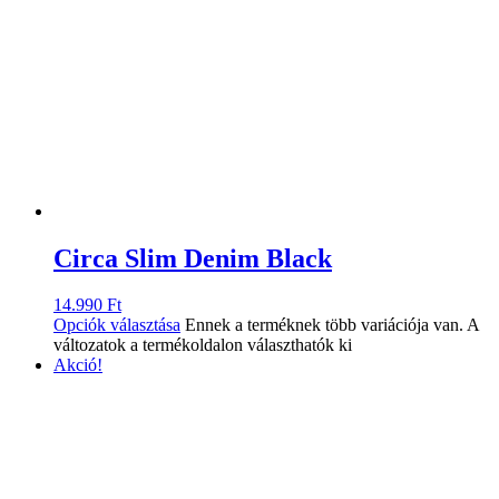
Circa Slim Denim Black
14.990
Ft
Opciók választása
Ennek a terméknek több variációja van. A
változatok a termékoldalon választhatók ki
Akció!