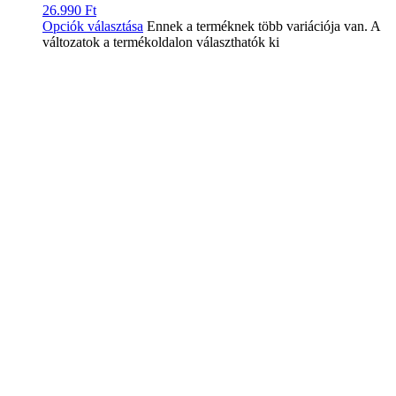
26.990
Ft
Opciók választása
Ennek a terméknek több variációja van. A
változatok a termékoldalon választhatók ki