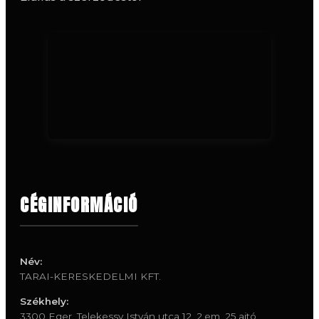
CÉGINFORMÁCIÓ
Név:
TARAI-KERESKEDELMI KFT.
Székhely:
3300 Eger, Telekessy István utca 12. 2.em. 25.ajtó