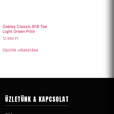
Oakley Classic B1B Tee
Light Green Póló
12.990
Ft
Opciók választása
ÜZLETÜNK & KAPCSOLAT