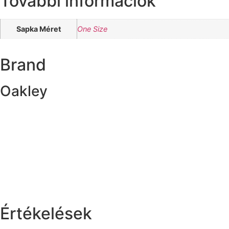
További információk
Sapka Méret
One Size
Brand
Oakley
Értékelések