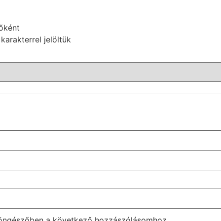
sőként
karakterrel jelöltük
böngészőben a következő hozzászólásomhoz.