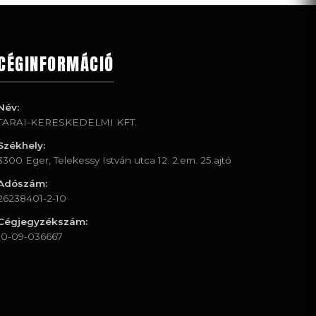
CÉGINFORMÁCIÓ
Név:
TARAI-KERESKEDELMI KFT.
Székhely:
3300 Eger, Telekessy István utca 12. 2.em. 25.ajtó
Adószám:
26238401-2-10
Cégjegyzékszám:
10-09-036667