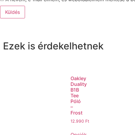
Ezek is érdekelhetnek
Oakley
Duality
B1B
Tee
Póló
–
Frost
12.990
Ft
Opciók