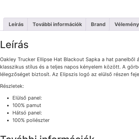
Leírás
További információk
Brand
Vélemény
Leírás
Oakley Trucker Ellipse Hat Blackout Sapka a hat panelből ál
klasszikus stílus és a teljes napos kényelem között. A gö
lélegzőséget biztosít. Az Elipszis logó az elülső részen fej
Részletek:
Elülső panel:
100% pamut
Hátsó panel:
100% poliészter