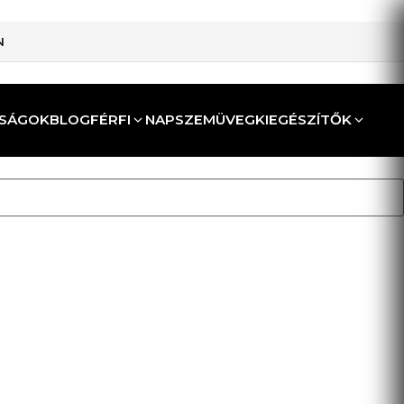
N
SÁGOK
BLOG
FÉRFI
NAPSZEMÜVEG
KIEGÉSZÍTŐK