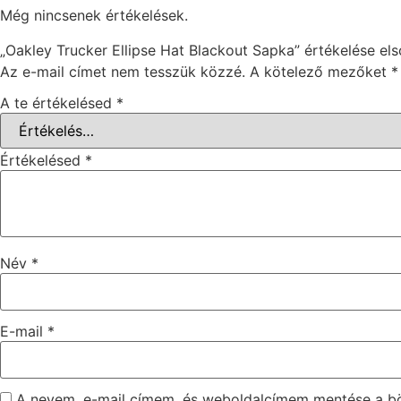
Még nincsenek értékelések.
„Oakley Trucker Ellipse Hat Blackout Sapka” értékelése el
Az e-mail címet nem tesszük közzé.
A kötelező mezőket
*
A te értékelésed
*
Értékelésed
*
Név
*
E-mail
*
A nevem, e-mail címem, és weboldalcímem mentése a 