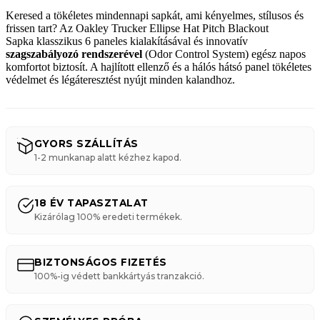
Keresed a tökéletes mindennapi sapkát,
ami kényelmes,
stílusos és
frissen tart?
Az Oakley Trucker Ellipse Hat Pitch Blackout
Sapka
klasszikus 6 paneles kialakításával és innovatív
szagszabályozó rendszerével
(Odor Control System) egész napos
komfortot biztosít.
A hajlított ellenző és a hálós hátsó panel tökéletes
védelmet és légáteresztést nyújt minden kalandhoz.
GYORS SZÁLLÍTÁS
1-2 munkanap alatt kézhez kapod.
18 ÉV TAPASZTALAT
Kizárólag 100% eredeti termékek.
BIZTONSÁGOS FIZETÉS
100%-ig védett bankkártyás tranzakció.