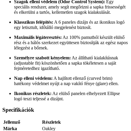
Szagok elleni védelem (Odor Control System):
Egy
speciális rendszer, amely segít megőrizni a sapka frissességét
és elkerülni a tartós, kellemetlen szagok kialakulását.
Klasszikus felépítés:
A 6 paneles dizájn és az ikonikus logó
egy letisztult, időtálló megjelenést biztosít.
Maximális légáteresztés:
Az 100% pamutból készült elülső
rész és a hálós szerkezet együttesen biztosítják az egész napos
lélegzést a bőrnek.
Személyre szabott kényelem:
Az állítható kialakításnak
(adjustable fit) köszönhetően a sapka tökéletesen a saját
fejméretedhez igazítható.
Nap elleni védelem:
A hajlított ellenző (curved brim)
hatékony védelmet nyújt a nap vakító fénye (glare) ellen.
Ikonikus részletek:
Az elülső panelen elhelyezett Ellipse
logó teszi teljessé a dizájnt.
Specifikációk
Jellemző
Részletek
Márka
Oakley