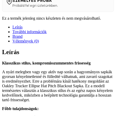
SZEMÉLYES PRÓBA
Próbáld fel egri üzletünkben.
Ez a termék jelenleg nincs készleten és nem megvásárolható.
Leírás
További információk
Brand
Vélemények (0)
Leírás
Klasszikus stílus, kompromisszummentes frissesség
A nyári melegben vagy egy aktív nap során a hagyományos sapkák
gyorsan kényelmetlenné és fülledtté válhatnak, ami zavaró szagokat
is eredményezhet. Erre a problémára kínál hatékony megoldást az
Oakley Trucker Ellipse Hat Pitch Blackout Sapka. Ez a modell
természetes választás a klasszikus stílus és az egész napos kényelem
kedvelőinek, miközben a beépített technológia garantálja a hosszan
tartó frissességet.
Főbb tulajdonságok: