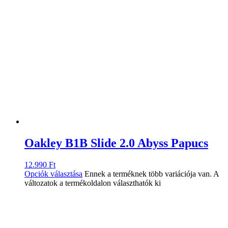
Oakley B1B Slide 2.0 Abyss Papucs
12.990
Ft
Opciók választása
Ennek a terméknek több variációja van. A
változatok a termékoldalon választhatók ki