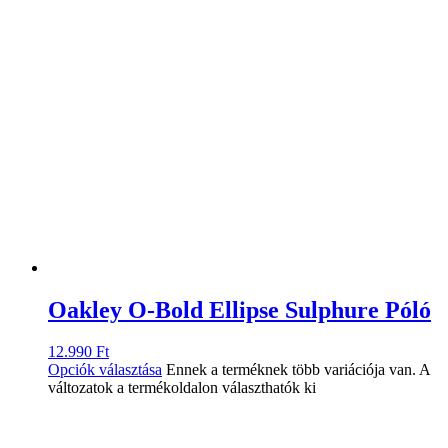
Oakley O-Bold Ellipse Sulphure Póló
12.990
Ft
Opciók választása
Ennek a terméknek több variációja van. A
változatok a termékoldalon választhatók ki