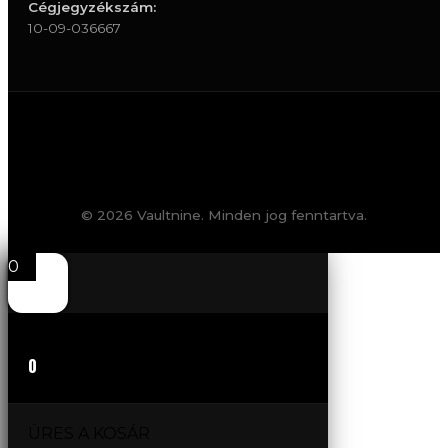
Cégjegyzékszám:
10-09-036667
© 2026 Vaultnine. Minden jog fenntartva.
0
0
ÜRES A KOSÁR