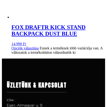
FOX DRAFTR KICK STAND
BACKPACK DUST BLUE
14.990
Ft
Opciók választása
Ennek a terméknek több variációja van. A
változatok a termékoldalon választhatók ki
ÜZLETÜNK & KAPCSOLAT
CÍM:
Eger, Almagyar u. 9.