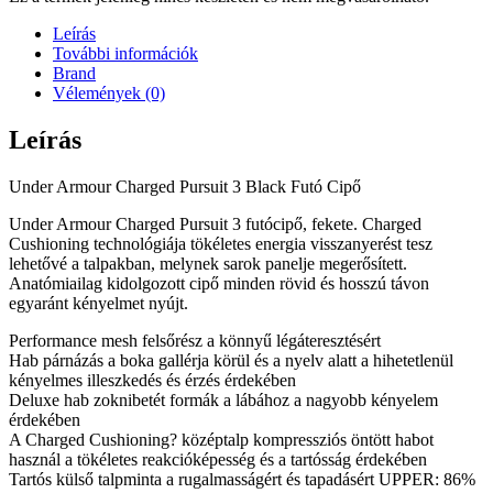
Leírás
További információk
Brand
Vélemények (0)
Leírás
Under Armour Charged Pursuit 3 Black Futó Cipő
Under Armour Charged Pursuit 3 futócipő, fekete. Charged
Cushioning technológiája tökéletes energia visszanyerést tesz
lehetővé a talpakban, melynek sarok panelje megerősített.
Anatómiailag kidolgozott cipő minden rövid és hosszú távon
egyaránt kényelmet nyújt.
Performance mesh felsőrész a könnyű légáteresztésért
Hab párnázás a boka gallérja körül és a nyelv alatt a hihetetlenül
kényelmes illeszkedés és érzés érdekében
Deluxe hab zoknibetét formák a lábához a nagyobb kényelem
érdekében
A Charged Cushioning? középtalp kompressziós öntött habot
használ a tökéletes reakcióképesség és a tartósság érdekében
Tartós külső talpminta a rugalmasságért és tapadásért UPPER: 86%