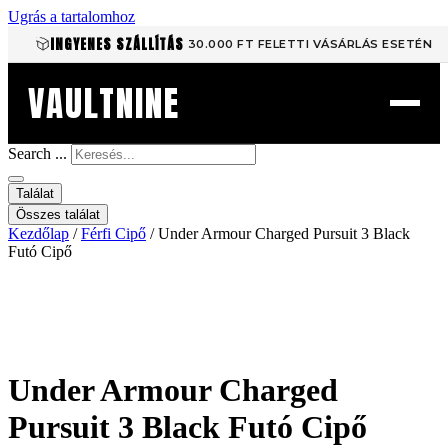
Ugrás a tartalomhoz
INGYENES SZÁLLÍTÁS
30.000 FT FELETTI VÁSÁRLÁS ESETÉN
VAULTNINE
Search ...
Találat
Összes találat
Kezdőlap
/
Férfi Cipő
/ Under Armour Charged Pursuit 3 Black
Futó Cipő
Under Armour Charged
Pursuit 3 Black Futó Cipő