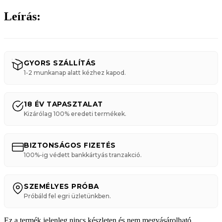
Leírás:
GYORS SZÁLLÍTÁS
1-2 munkanap alatt kézhez kapod.
18 ÉV TAPASZTALAT
Kizárólag 100% eredeti termékek.
BIZTONSÁGOS FIZETÉS
100%-ig védett bankkártyás tranzakció.
SZEMÉLYES PRÓBA
Próbáld fel egri üzletünkben.
Ez a termék jelenleg nincs készleten és nem megvásárolható.