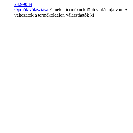
24.990
Ft
Opciók választása
Ennek a terméknek több variációja van. A
változatok a termékoldalon választhatók ki