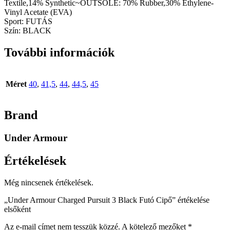
Textile,14% Synthetic~OUTSOLE: 70% Rubber,30% Ethylene-
Vinyl Acetate (EVA)
Sport:
FUTÁS
Szín:
BLACK
További információk
Méret
40
,
41,5
,
44
,
44,5
,
45
Brand
Under Armour
Értékelések
Még nincsenek értékelések.
„Under Armour Charged Pursuit 3 Black Futó Cipő” értékelése
elsőként
Az e-mail címet nem tesszük közzé.
A kötelező mezőket
*