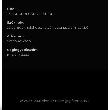
Név:
TARAI-KERESKEDELMI KFT.
Székhely:
3300 Eger, Telekessy István utca 12. 2.em. 25.ajtó
Adószám:
26238401-2-10
Cégjegyzékszám:
10-09-036667
© 2026 Vaultnine. Minden jog fenntartva.