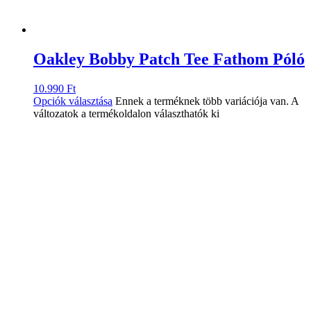
Oakley Bobby Patch Tee Fathom Póló
10.990
Ft
Opciók választása
Ennek a terméknek több variációja van. A
változatok a termékoldalon választhatók ki