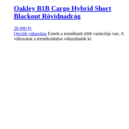
Oakley B1B Cargo Hybrid Short
Blackout Rövidnadrág
28.990
Ft
Opciók választása
Ennek a terméknek több variációja van. A
változatok a termékoldalon választhatók ki