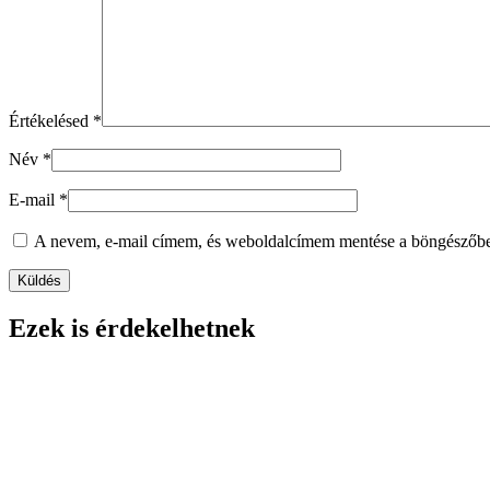
Értékelésed
*
Név
*
E-mail
*
A nevem, e-mail címem, és weboldalcímem mentése a böngészőb
Ezek is érdekelhetnek