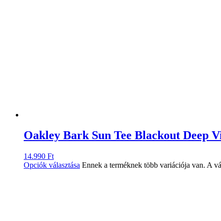
Oakley Bark Sun Tee Blackout Deep Vi
14.990
Ft
Opciók választása
Ennek a terméknek több variációja van. A vá