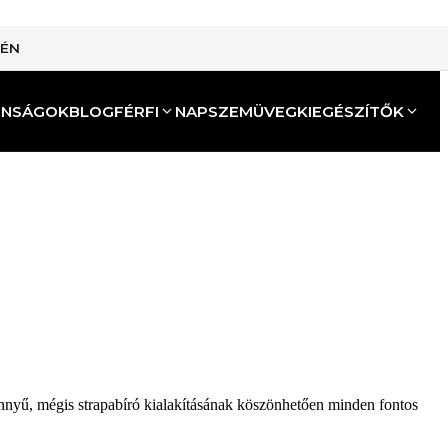
TÉN
ONSÁGOK
BLOG
FÉRFI
NAPSZEMÜVEG
KIEGÉSZÍTŐK
önnyű, mégis strapabíró kialakításának köszönhetően minden fontos