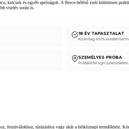
árca, kulcsok és egyéb apróságok. A fleece-bélésű zseb különösen prakt
b viselés során is.
18 ÉV TAPASZTALAT
Kizárólag 100% eredeti term
SZEMÉLYES PRÓBA
Próbáld fel egri üzletünkben.
khoz, fesztiválokhoz, túrázáshoz vagy akár a hétköznapi teendőkhöz. K