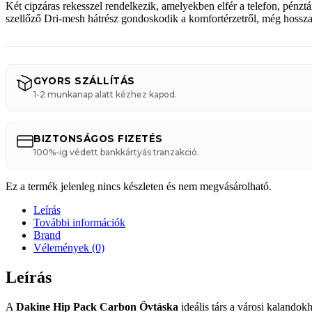
Két cipzáras rekesszel rendelkezik, amelyekben elfér a telefon, pénzt
szellőző Dri-mesh hátrész gondoskodik a komfortérzetről, még hosszab
GYORS SZÁLLÍTÁS
1-2 munkanap alatt kézhez kapod.
BIZTONSÁGOS FIZETÉS
100%-ig védett bankkártyás tranzakció.
Ez a termék jelenleg nincs készleten és nem megvásárolható.
Leírás
További információk
Brand
Vélemények (0)
Leírás
A
Dakine Hip Pack Carbon Övtáska
ideális társ a városi kalando