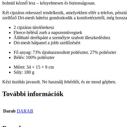
holmid kéznél lesz – kényelmesen és biztonságosan.
Két cipzáras rekesszel rendelkezik, amelyekben elfér a telefon, pénzt
szellőző Dri-mesh hátrész gondoskodik a komfortérzetről, még hosszab
2 cipzáras tárolórekesz
Fleece-bélésű zseb a napszemüvegnek
Állítható derékpánt a személyre szabott illeszkedéshez
Dri-mesh hátpanel a jobb szellőzésért
Fő anyag: 73% újrahasznosított poliészter, 27% poliészter
Bélés: 100% poliészter
Méret: 34 × 15 × 9 cm
Súly: 180 g
Kézi tisztítás javasolt. Ne használj fehérítőt, és ne mosd gépben.
További információk
Darab
DARAB