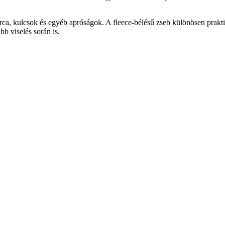
árca, kulcsok és egyéb apróságok. A fleece-bélésű zseb különösen prakt
b viselés során is.