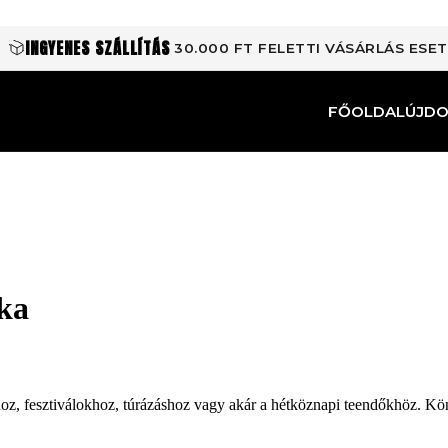
INGYENES SZÁLLÍTÁS
30.000 FT FELETTI VÁSÁRLÁS ESE
FŐOLDAL
ÚJD
ka
khoz, fesztiválokhoz, túrázáshoz vagy akár a hétköznapi teendőkhöz. K