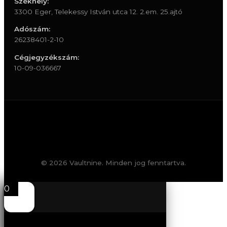
Székhely:
3300 Eger, Telekessy István utca 12. 2.em. 25.ajtó
Adószám:
26238401-2-10
Cégjegyzékszám:
10-09-036667
© 2026 Vaultnine. Minden jog fenntartva.
0