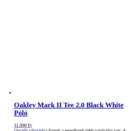
Oakley Mark II Tee 2.0 Black White
Póló
11.990
Ft
Opciók választása
Ennek a terméknek több variációja van. A