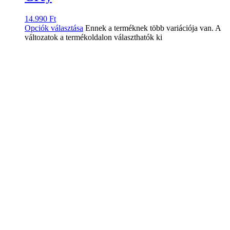
14.990
Ft
Opciók választása
Ennek a terméknek több variációja van. A
változatok a termékoldalon választhatók ki