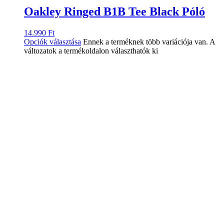
Oakley Ringed B1B Tee Black Póló
14.990
Ft
Opciók választása
Ennek a terméknek több variációja van. A
változatok a termékoldalon választhatók ki