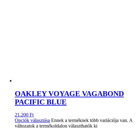
OAKLEY VOYAGE VAGABOND
PACIFIC BLUE
21.200
Ft
Opciók választása
Ennek a terméknek több variációja van. A
változatok a termékoldalon választhatók ki