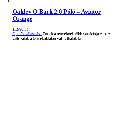
Oakley O Bark 2.0 Póló – Aviator
Orange
11.990
Ft
Opciók választása
Ennek a terméknek több variációja van. A
változatok a termékoldalon választhatók ki