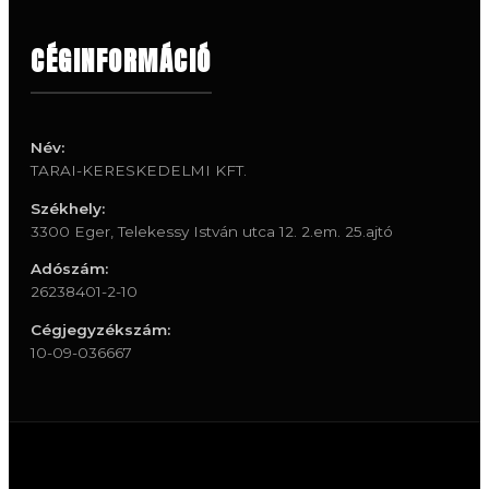
CÉGINFORMÁCIÓ
Név:
TARAI-KERESKEDELMI KFT.
Székhely:
3300 Eger, Telekessy István utca 12. 2.em. 25.ajtó
Adószám:
26238401-2-10
Cégjegyzékszám:
10-09-036667