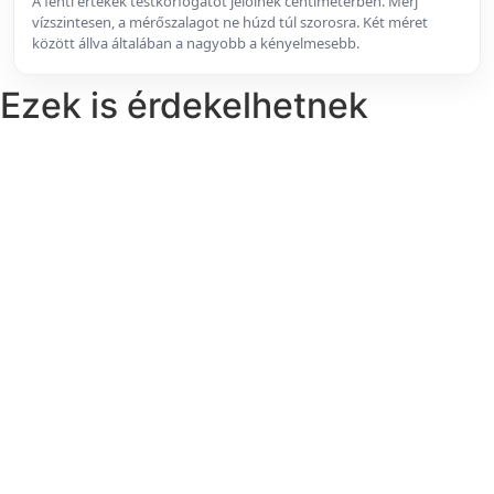
A fenti értékek testkörfogatot jelölnek centiméterben. Mérj
vízszintesen, a mérőszalagot ne húzd túl szorosra. Két méret
között állva általában a nagyobb a kényelmesebb.
Ezek is érdekelhetnek