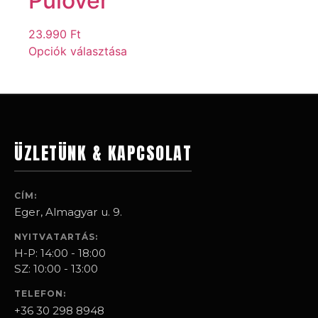
Pulóver
23.990
Ft
Opciók választása
ÜZLETÜNK & KAPCSOLAT
CÍM:
Eger, Almagyar u. 9.
NYITVATARTÁS:
H-P: 14:00 - 18:00
SZ: 10:00 - 13:00
TELEFON:
+36 30 298 8948