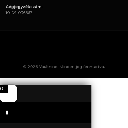
Cégjegyzékszám:
10-09-036667
© 2026 Vaultnine. Minden jog fenntartva.
0
0