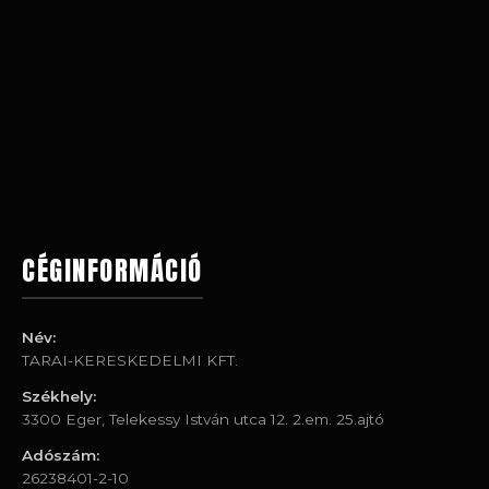
CÉGINFORMÁCIÓ
Név:
TARAI-KERESKEDELMI KFT.
Székhely:
3300 Eger, Telekessy István utca 12. 2.em. 25.ajtó
Adószám:
26238401-2-10