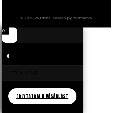
© 2026 Vaultnine. Minden jog fenntartva.
0
0
ÜRES A KOSÁR
FOLYTATOM A VÁSÁRLÁST