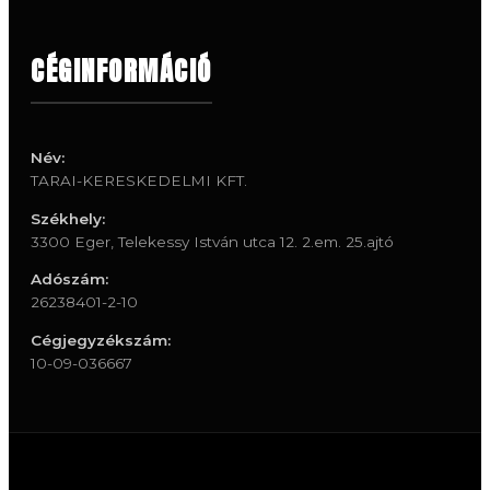
CÉGINFORMÁCIÓ
Név:
TARAI-KERESKEDELMI KFT.
Székhely:
3300 Eger, Telekessy István utca 12. 2.em. 25.ajtó
Adószám:
26238401-2-10
Cégjegyzékszám:
10-09-036667