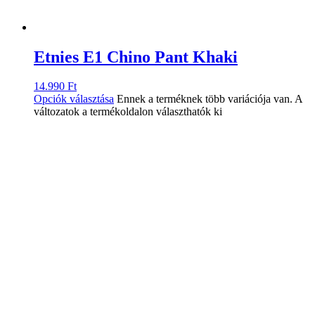
Etnies E1 Chino Pant Khaki
14.990
Ft
Opciók választása
Ennek a terméknek több variációja van. A
változatok a termékoldalon választhatók ki