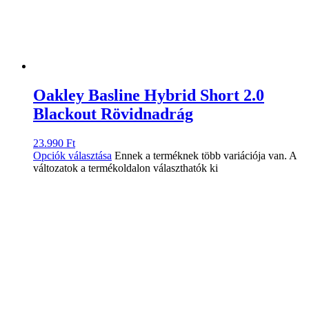
Oakley Basline Hybrid Short 2.0
Blackout Rövidnadrág
23.990
Ft
Opciók választása
Ennek a terméknek több variációja van. A
változatok a termékoldalon választhatók ki