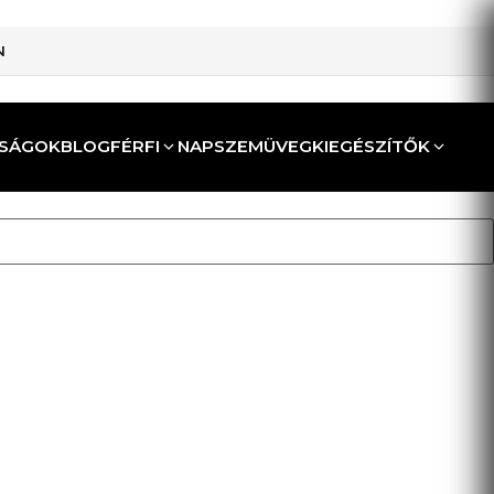
N
SÁGOK
BLOG
FÉRFI
NAPSZEMÜVEG
KIEGÉSZÍTŐK