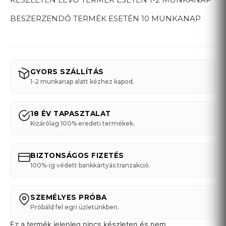
BESZERZENDŐ TERMÉK ESETÉN 10 MUNKANAP
GYORS SZÁLLÍTÁS
1-2 munkanap alatt kézhez kapod.
18 ÉV TAPASZTALAT
Kizárólag 100% eredeti termékek.
BIZTONSÁGOS FIZETÉS
100%-ig védett bankkártyás tranzakció.
SZEMÉLYES PRÓBA
Próbáld fel egri üzletünkben.
Ez a termék jelenleg nincs készleten és nem