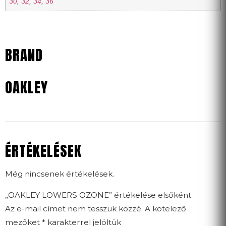
30
,
32
,
34
,
36
BRAND
OAKLEY
ÉRTÉKELÉSEK
Még nincsenek értékelések.
„OAKLEY LOWERS OZONE” értékelése elsőként
Az e-mail címet nem tesszük közzé.
A kötelező
mezőket
*
karakterrel jelöltük