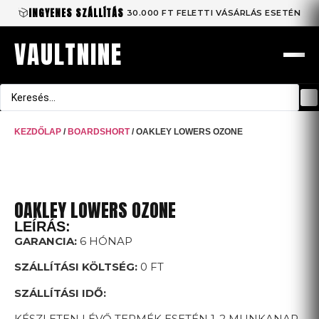
INGYENES SZÁLLÍTÁS
30.000 FT FELETTI VÁSÁRLÁS ESETÉN
VAULTNINE
KEZDŐLAP
/
BOARDSHORT
/ OAKLEY LOWERS OZONE
OAKLEY LOWERS OZONE
LEÍRÁS:
GARANCIA:
6 HÓNAP
SZÁLLÍTÁSI KÖLTSÉG:
0 FT
SZÁLLÍTÁSI IDŐ:
KÉSZLETEN LÉVŐ TERMÉK ESETÉN 1-2 MUNKANAP