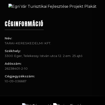
CÉGINFORMÁCIÓ
Név:
TARAI-KERESKEDELMI KFT.
Székhely:
3300 Eger, Telekessy István utca 12. 2.em. 25.ajtó
Adószám:
26238401-2-10
Cégjegyzékszám:
10-09-036667